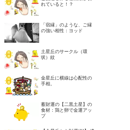
れていると！？
「宿縁」のような、ご縁
の強い相性：ヨッド
土星丘のサークル（環
状）紋
金星丘に横線は心配性の
手相。
蓄財運の【二黒土星】の
食材：鶏と卵で金運アッ
プ