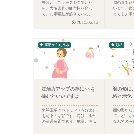
先ほど、ニュースを見ていた
眉の間を命
ら、大塚家具の経営権を巡っ
います。命
て、お家騒動が起きている、大
とても大事
塚久美子社長が、記者会見をし
が現れます
2015.03.13
ていました。そのお顔を拝見し
と、仕事運
◆ 運活からだ風水
◆ 顔相
妊活力アップの為に○○を
顔の形に
揉むといいですよ
格と老化
東洋医学でホルモン（内分泌）
顔の形から
を司るのは腎です。腎は、水分
て、どこか
の濾過装置であり、成長、性機
なんてのも
能、老化に関係しています。腎
顔性格真面
の機能が落ちると、老化が
で上昇志向