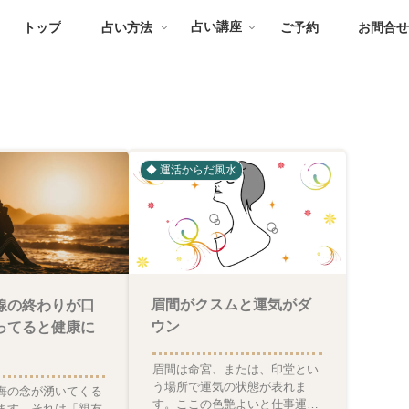
トップ
占い方法
占い講座
ご予約
お問合
◆ 運活からだ風水
眉間がクスムと運気がダ
線の終わりが口
ウン
ってると健康に
眉間は命宮、または、印堂とい
う場所で運気の状態が表れま
悔の念が湧いてくる
す。ここの色艶よいと仕事運、
ます。それは「親友