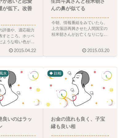
ヤが悪いと恋愛
生田斗真さんと桂米朝さ
運が低下。改善
んの鼻が似てる
今朝、情報番組をみていたら、
上方落語再興させた人間国宝の
の評価や、適応能力
桂米朝さんがお亡くなりになっ
表すところ。ホッペ
たとのこと。ご冥福をお祈り申
だような暗い色が出
し上げます。画面に流れる
、人からの評価が落
2015.04.22
2015.03.20
。また、人に騙
風水
◆ 顔相
艶良いのはラッ
お金の流れも良く、子宝
ン
縁も良い相