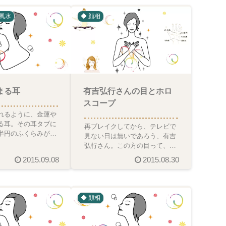
風水
◆ 顔相
まる耳
有吉弘行さんの目とホロ
スコープ
れるように、金運や
る耳。その耳タブに
再ブレイクしてから、テレビで
半円のふくらみが出
見ない日は無いであろう、有吉
ットまとまったお金
弘行さん。この方の目って、と
。金運良好な相
ても特徴がありますよね。両目
2015.09.08
2015.08.30
の間隔が近い！目と目の間
◆ 顔相