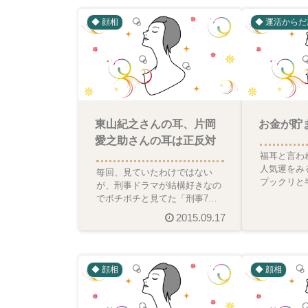
◆ 顔相
◆ 運活からだ
東山紀之さんの耳、片岡
お金が貯
愛之助さんの耳は正反対
福耳と言わ
人気運をみ
毎回、見ていたわけではない
プックリと
が、刑事ドラマが結構好きなの
ると、チョ
でボチボチと見てた「刑事7
が貯まる印
人」というドラマ。先週、終わ
2015.09.17
りましたが、見ていて、つい目
◆ 顔相
◆ 顔相