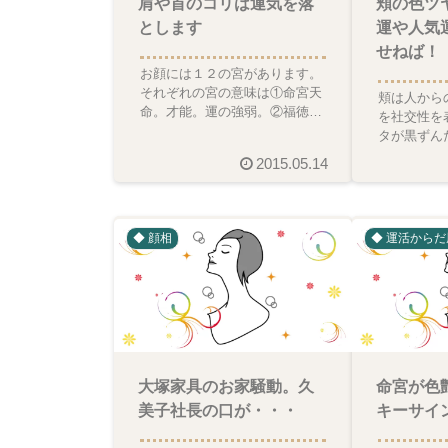
肩や首のコリは運気を落
頬の色ツ
とします
運や人気
せねば！
お顔には１２の宮があります。
それぞれの宮の意味は①命宮天
頬は人から
命。才能。運の強弱。②福徳宮
を社交性を
収入と人気運。精神的＆物質的
タが黒ずん
な喜び。③田宅宮不動産運
ている時は
2015.05.14
ちています
◆ 顔相
◆ 運活からだ
大塚家具のお家騒動。久
命宮が色
美子社長の口が・・・
キーサイ