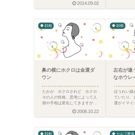
2014.09.02
◆ 顔相
◆ 顔相
鼻の横にホクロは金運ダ
左右が違
ウン
なホウレ
たかが ホクロされど ホクロ
ほうれい線
その人の性格、思考によって人
ていたり、
相や手相は変化してきますが、
運がイマイ
ホクロも変化するのだなと、子
も、中々評
2008.10.22
供の顔を見ていて改めて感
満が溜まり
◆ 顔相
◆ セルフ整