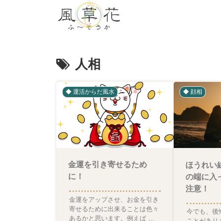
人相
◆ 運活からだ風水
◆ 顔相
金運を引き寄せるため
ほうれい
に！
の端に入
注意！
金運をアップさせ、お金を引き
寄せるために出来ることは色々
今でも、後
あるかと思います。例えば 風
ことがあり