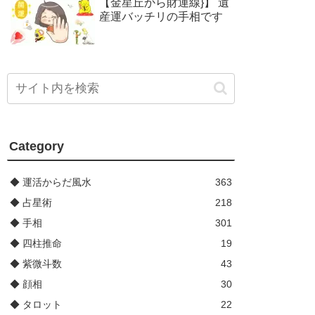
【金星丘から財運線}】 遺
産運バッチリの手相です
Category
◆ 運活からだ風水
363
◆ 占星術
218
◆ 手相
301
◆ 四柱推命
19
◆ 紫微斗数
43
◆ 顔相
30
◆ タロット
22