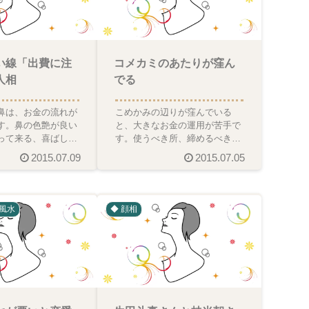
い線「出費に注
コメカミのあたりが窪ん
人相
でる
鼻は、お金の流れが
こめかみの辺りが窪んでいる
す。鼻の色艶が良い
と、大きなお金の運用が苦手で
って来る、喜ばしい
す。使うべき所、締めるべき所
ます。反対に、お金
の判断も甘く、無駄や損が起き
2015.07.09
2015.07.05
ので注意、とい
ます。またこの方、お金の出
風水
◆ 顔相