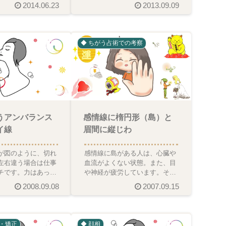
大事にしたいもの。見事な良相
2014.06.23
2013.09.09
のほうれい線の一つは、頬
◆ ちがう占術での考察
うアンバランス
感情線に楕円形（島）と
イ線
眉間に縦じわ
が図のように、切れ
感情線に島がある人は、心臓や
左右違う場合は仕事
血流がよくない状態。また、目
チです。力はあって
や神経が疲労しています。そ
価を受けられず、不
れ、プラス眉間に縦線が刻まれ
2008.09.08
2007.09.15
がちです。また
ていたら、血の流れや心臓に
体・矯正
◆ 顔相