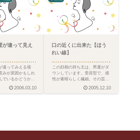
置が違って見え
口の近くに出来た【ほう
れい線】
が違ってみえる場
この顔相の持ち主は、男運がダ
歪みが原因かもしれ
ウンしています。受容型で、感
んでいるかどうかの
性が素晴らしく繊細。その芸術
上記の赤い印を入れ
的才能を磨き高め、お仕事にし
2006.03.10
2005.12.10
指を当ててみて下
ていくといいですよ。しか