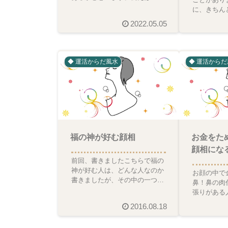
水 パワースポット 祐氣取り 相
に、きちん
を整えるなどなど今回
った」との
2022.05.05
とても若く
◆ 運活からだ風水
◆ 運活からだ
福の神が好む顔相
お金をた
顔相にな
前回、書きましたこちらで福の
神が好む人は、どんな人なのか
お顔の中で
書きましたが、その中の一つに
鼻！鼻の肉
明るいというのがあります。福
張りがある
の神に好まれる、明るい人
リ！しかし
2016.08.18
るのに、出