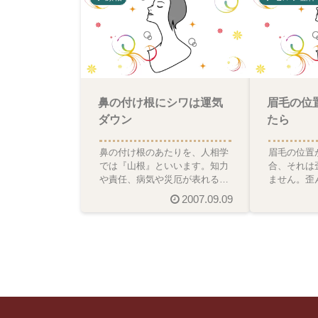
鼻の付け根にシワは運気
眉毛の位
ダウン
たら
鼻の付け根のあたりを、人相学
眉毛の位置
では『山根』といいます。知力
合、それは
や責任、病気や災厄が表れる所
ません。歪
（ピンクの部分）ここに、傷や
チェックは
2007.09.09
シミ、シワがあると、４１
てる所に、