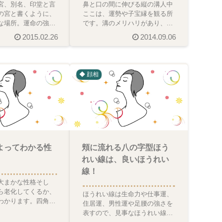
宮、別名、印堂と言
鼻と口の間に伸びる縦の溝人中
の宮と書くように、
ここは、運勢や子宝縁を観る所
な場所。運命の強弱
です。溝のメリハリがあり、広
。命宮の色艶が良い
すぎもせず、下に向かって広が
2015.02.26
2014.09.06
、恋愛運、金運
る八の字型が良相。金庫で
◆ 顔相
よってわかる性
頬に流れる八の字型ほう
れい線は、良いほうれい
線！
大まかな性格そし
ら老化してくるか、
ほうれい線は生命力や仕事運、
わかります。四角い
住居運、男性運や足腰の強さを
目で頑張り屋。知的
表すので、見事なほうれい線は
があり行動力も抜