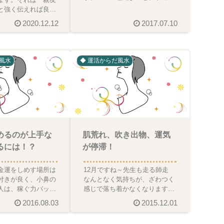
恋愛運、金運など色んな分野の
と強く伝えれば良か
運気が良好！逆に眉間がくす
思いです。親友は、
2020.12.12
2017.07.10
見える子で、シ
風水
◆ 運活からだ風水
めるのが上手な
肌荒れ、吹き出物、運気
るには！？
が停滞！
金運をしめす場所は
12月ですね～先生も走る師走
付きが良く、小鼻の
なんとなく気持ちが、ざわつく
人は、稼ぐ力バッチ
感じで落ち着かなくなります。
、収入はたくさんあ
こんな時は怪我を、しやすくな
2016.08.03
2015.12.01
ていくものも多
るので要注意ですね！ま