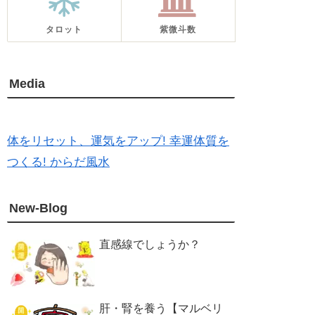
タロット
紫微斗数
Media
体をリセット、運気をアップ! 幸運体質を
つくる! からだ風水
New-Blog
直感線でしょうか？
肝・腎を養う【マルベリ