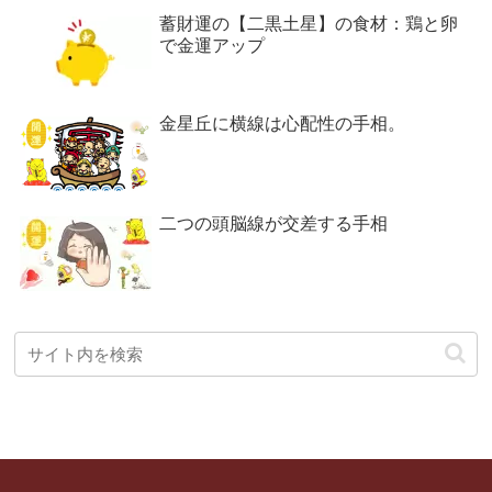
蓄財運の【二黒土星】の食材：鶏と卵
で金運アップ
金星丘に横線は心配性の手相。
二つの頭脳線が交差する手相