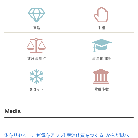
運活
手相
西洋占星術
占星術用語
タロット
紫微斗数
Media
体をリセット、運気をアップ! 幸運体質をつくる! からだ風水