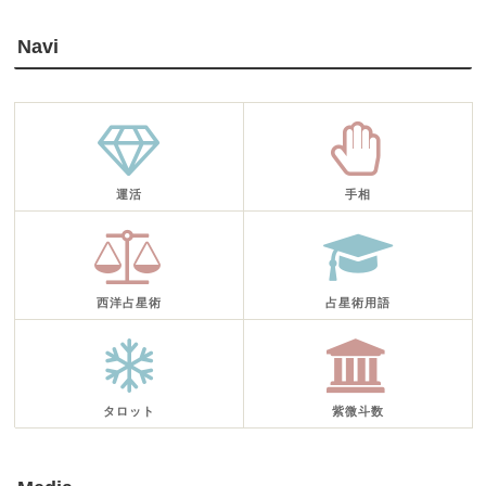
Navi
運活
手相
西洋占星術
占星術用語
タロット
紫微斗数