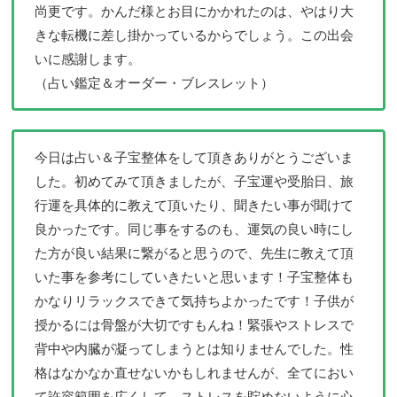
尚更です。かんだ様とお目にかかれたのは、やはり大
きな転機に差し掛かっているからでしょう。この出会
いに感謝します。
（占い鑑定＆オーダー・ブレスレット）
今日は占い＆子宝整体をして頂きありがとうございま
した。初めてみて頂きましたが、子宝運や受胎日、旅
行運を具体的に教えて頂いたり、聞きたい事が聞けて
良かったです。同じ事をするのも、運気の良い時にし
た方が良い結果に繋がると思うので、先生に教えて頂
いた事を参考にしていきたいと思います！子宝整体も
かなりリラックスできて気持ちよかったです！子供が
授かるには骨盤が大切ですもんね！緊張やストレスで
背中や内臓が凝ってしまうとは知りませんでした。性
格はなかなか直せないかもしれませんが、全てにおい
て許容範囲を広くして、ストレスを貯めないように心