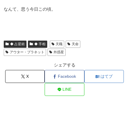
なんて、思う今日この頃。
◆ 占星術
◆ 手相
天職
天命
アウター・プラネット
外惑星
シェアする
X
Facebook
はてブ
LINE