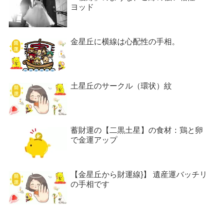
ヨッド
金星丘に横線は心配性の手相。
土星丘のサークル（環状）紋
蓄財運の【二黒土星】の食材：鶏と卵
で金運アップ
【金星丘から財運線}】 遺産運バッチリ
の手相です