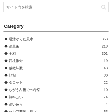
Category
◆ 運活からだ風水
363
◆ 占星術
218
◆ 手相
301
◆ 四柱推命
19
◆ 紫微斗数
43
◆ 顔相
30
◆ タロット
22
◆ ちがう占術での考察
10
◆ 無料占い
74
◆ 占い色々
4
◆ セルフ整体・矯正
63