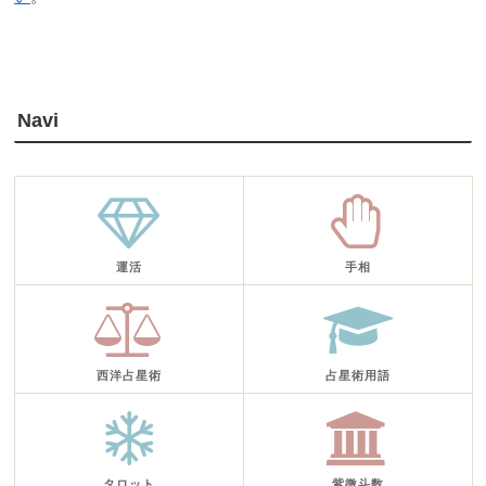
Navi
運活
手相
西洋占星術
占星術用語
タロット
紫微斗数