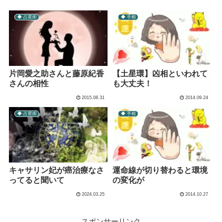
◆ 占星術
◆ 手相
片岡愛之助さんと藤原紀香
【土星環】凶相といわれて
さんの相性
も大丈夫！
2015.08.31
2014.09.24
◆ 占星術
◆ 手相
キャサリン妃が癌治療なさ
運命線が切り替わると環境
ってると聞いて
の変化が
2024.03.25
2014.10.27
スポンサーリンク