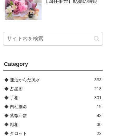
【四柱推命】結婚の時期
Category
◆ 運活からだ風水
363
◆ 占星術
218
◆ 手相
301
◆ 四柱推命
19
◆ 紫微斗数
43
◆ 顔相
30
◆ タロット
22