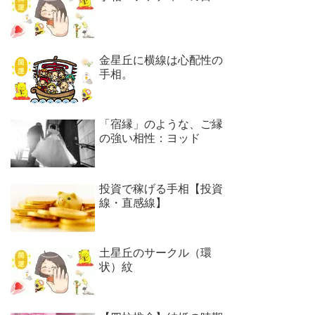
金星丘に横線は心配性の
手相。
「宿縁」のような、ご縁
の強い相性：ヨッド
投資で稼げる手相【投資
線・直感線】
土星丘のサークル（環
状）紋