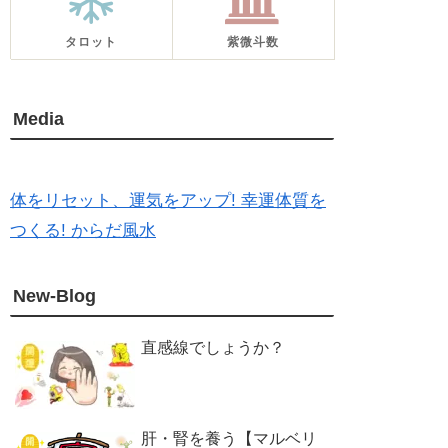
タロット
紫微斗数
Media
体をリセット、運気をアップ! 幸運体質を
つくる! からだ風水
New-Blog
直感線でしょうか？
肝・腎を養う【マルベリ