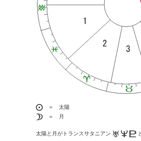
＝ 太陽
＝ 月
太陽と月がトランスサタニアン