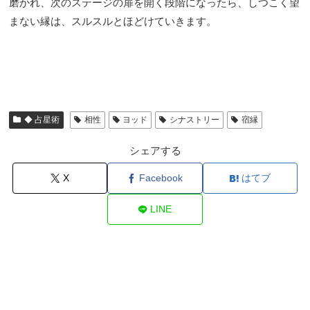
磨かれ、次のステージの扉を開く段階になったら、しつこく望
まない縁は、スルスルとほどけていきます。
◆ 占星術
相性
ヨッド
シナストリー
宿縁
シェアする
X
Facebook
はてブ
LINE