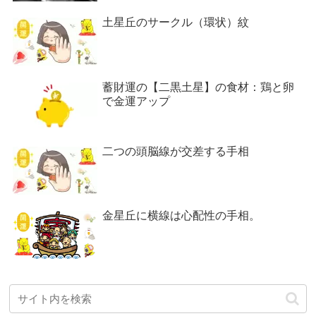
土星丘のサークル（環状）紋
蓄財運の【二黒土星】の食材：鶏と卵
で金運アップ
二つの頭脳線が交差する手相
金星丘に横線は心配性の手相。