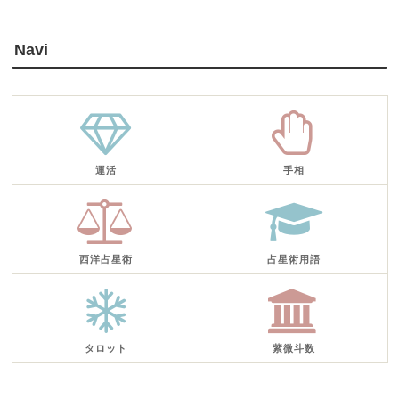
Navi
運活
手相
西洋占星術
占星術用語
タロット
紫微斗数