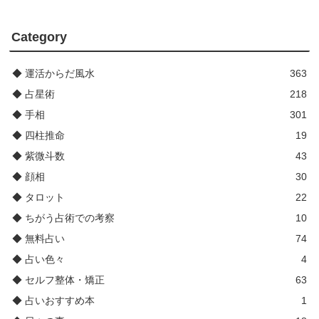
Category
◆ 運活からだ風水
363
◆ 占星術
218
◆ 手相
301
◆ 四柱推命
19
◆ 紫微斗数
43
◆ 顔相
30
◆ タロット
22
◆ ちがう占術での考察
10
◆ 無料占い
74
◆ 占い色々
4
◆ セルフ整体・矯正
63
◆ 占いおすすめ本
1