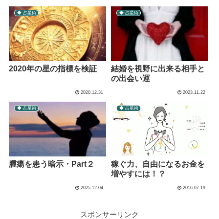
◆ 占星術
◆ 占星術
2020年の星の指標を検証
結婚を視野に出来る相手と
の出会い運
2020.12.31
2023.11.22
◆ 占星術
◆ 占星術
腫瘍を患う暗示・Part２
稼ぐ力、自由になるお金を
増やすには！？
2025.12.04
2016.07.19
スポンサーリンク