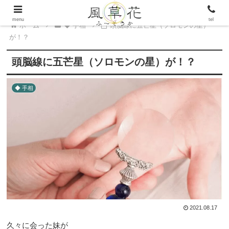
menu
tel
ホーム
◆ 手相
頭脳線に五芒星（ソロモンの星）
が！？
頭脳線に五芒星（ソロモンの星）が！？
◆ 手相
2021.08.17
久々に会った妹が