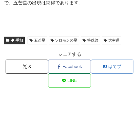
で、五芒星の出現は納得であります。
◆ 手相
五芒星
ソロモンの星
特殊紋
大幸運
シェアする
X
Facebook
はてブ
LINE