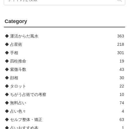
Category
◆ 運活からだ風水
363
◆ 占星術
218
◆ 手相
301
◆ 四柱推命
19
◆ 紫微斗数
43
◆ 顔相
30
◆ タロット
22
◆ ちがう占術での考察
10
◆ 無料占い
74
◆ 占い色々
4
◆ セルフ整体・矯正
63
◆ 占いおすすめ本
1