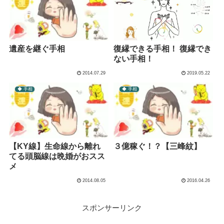
遺産を継ぐ手相
復縁できる手相！ 復縁でき
ない手相！
2014.07.29
2019.05.22
◆ 手相
◆ 手相
【KY線】生命線から離れ
３億稼ぐ！？【三峰紋】
てる頭脳線は晩婚がおスス
メ
2014.08.05
2016.04.26
スポンサーリンク