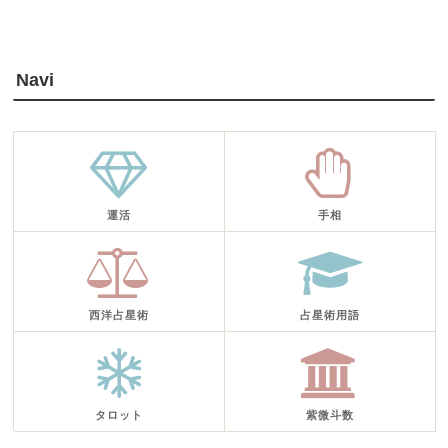
Navi
運活
手相
西洋占星術
占星術用語
タロット
紫微斗数