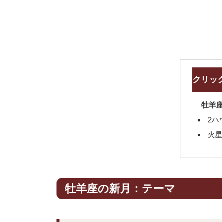
クリッ
牡羊
2ハ
火
牡羊座の新月：テーマ