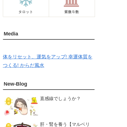
タロット
紫微斗数
Media
体をリセット、運気をアップ! 幸運体質を
つくる! からだ風水
New-Blog
直感線でしょうか？
肝・腎を養う【マルベリ