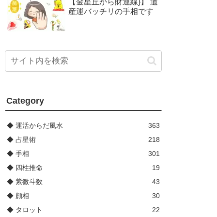
【金星丘から財運線}】 遺
産運バッチリの手相です
Category
◆ 運活からだ風水
363
◆ 占星術
218
◆ 手相
301
◆ 四柱推命
19
◆ 紫微斗数
43
◆ 顔相
30
◆ タロット
22