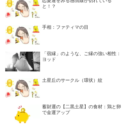
恋愛運をみる感情線が切れている
と！？
手相：ファティマの目
「宿縁」のような、ご縁の強い相性：
ヨッド
土星丘のサークル（環状）紋
蓄財運の【二黒土星】の食材：鶏と卵
で金運アップ