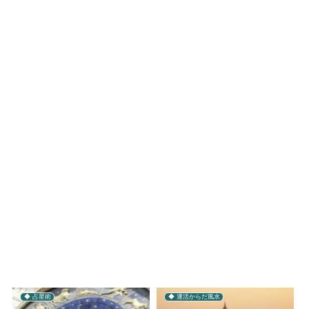
◆ 占星術
◆ 運活からだ風水