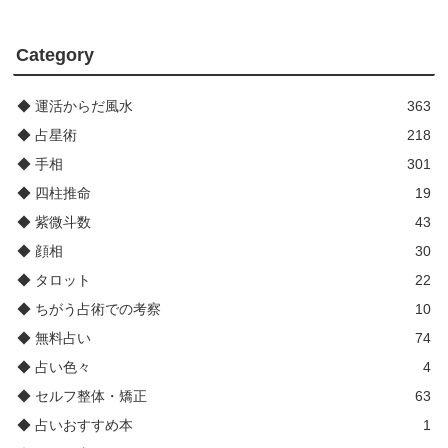
Category
◆ 運活からだ風水
363
◆ 占星術
218
◆ 手相
301
◆ 四柱推命
19
◆ 紫微斗数
43
◆ 顔相
30
◆ タロット
22
◆ ちがう占術での考察
10
◆ 無料占い
74
◆ 占い色々
4
◆ セルフ整体・矯正
63
◆ 占いおすすめ本
1