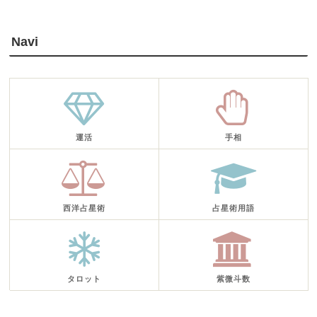
Navi
運活
手相
西洋占星術
占星術用語
タロット
紫微斗数