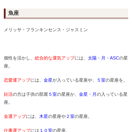
魚座
メリッサ・フランキンセンス・ジャスミン
個性を活かし、
総合的な運気アップ
には、
太陽
・
月
・
ASC
の星
座。
恋愛運アップ
には、
金星
が入っている星座や、
５室
の星座を。
妊活
の方は子供の部屋
５室
の星座か、
金星
・
月
の入っている星
座。
金運アップ
には、
木星
の星座や
２室
の星座。
仕事運アップ
には
１０室
の星座。