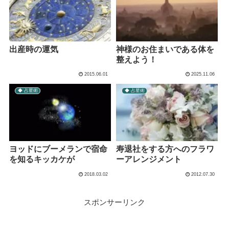
出産時の運気
神様のお住まいである体を
整えよう！
2015.06.01
2025.11.06
◆ 占星術
◆ 占星術
ヨッドにブーメランで宿命
寿退社をする方へのフラワ
を知るキッカケが
ーアレンジメント
2018.03.02
2012.07.30
スポンサーリンク