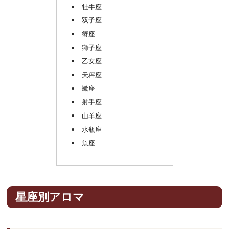
牡牛座
双子座
蟹座
獅子座
乙女座
天秤座
蠍座
射手座
山羊座
水瓶座
魚座
星座別アロマ