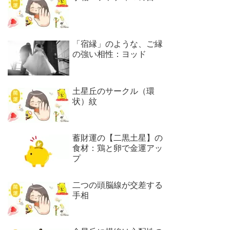
「宿縁」のような、ご縁
の強い相性：ヨッド
土星丘のサークル（環
状）紋
蓄財運の【二黒土星】の
食材：鶏と卵で金運アッ
プ
二つの頭脳線が交差する
手相