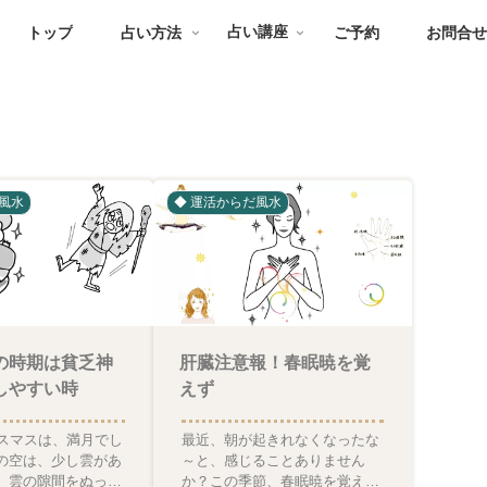
トップ
占い方法
占い講座
ご予約
お問合
風水
◆ 運活からだ風水
の時期は貧乏神
肝臓注意報！春眠暁を覚
しやすい時
えず
リスマスは、満月でし
最近、朝が起きれなくなったな
の空は、少し雲があ
～と、感じることありません
、雲の隙間をぬって
か？この季節、春眠暁を覚えず