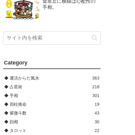
金星丘に横線は心配性の
手相。
Category
◆ 運活からだ風水
363
◆ 占星術
218
◆ 手相
301
◆ 四柱推命
19
◆ 紫微斗数
43
◆ 顔相
30
◆ タロット
22