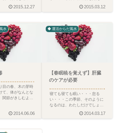
が見えておりまし
であります。なぜ、春は朝起き
2015.12.27
2015.03.12
日は、人の心を
るのが辛いのか？その理由は
風水
◆ 運活からだ風水
毒
【春眠暁を覚えず】肝臓
のケアが必要
り目の春、木の芽時
けて、体がなんとな
寝ても寝ても眠い・・・怠る
。関節がきしむよう
い・・・この季節、そのように
特に朝起きた時、布
なるのは、わたしだけでしょう
ンと引き寄せら
か？春は肝臓がフル回転で働い
2014.06.06
2014.03.17
ている季節。冬に溜め込んだ