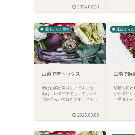
きます。今年、2024年は、第8
輝くお月様
2024.02.28
運から第9運期に切り
た。満月の
◆ 運活からだ風水
◆ 運活からだ
白湯で解
山菜でデトックス
季節の変わ
春は山菜が美味しいですよね。
から露にか
私は、山菜の中でも、フキノト
く重ダルイ
ウの苦みが大好きです。フキノ
な違和感。
トウは熊が、冬眠から目覚めた
団にド～～
時、一番最初に食べるとい
2015.03.03