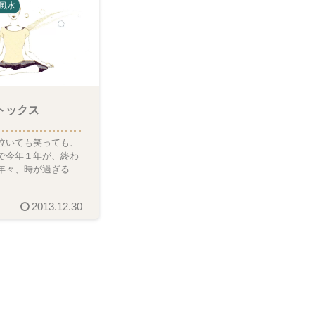
風水
トックス
泣いても笑っても、
で今年１年が、終わ
年々、時が過ぎるス
早く感じられます。
、会話した内容
2013.12.30