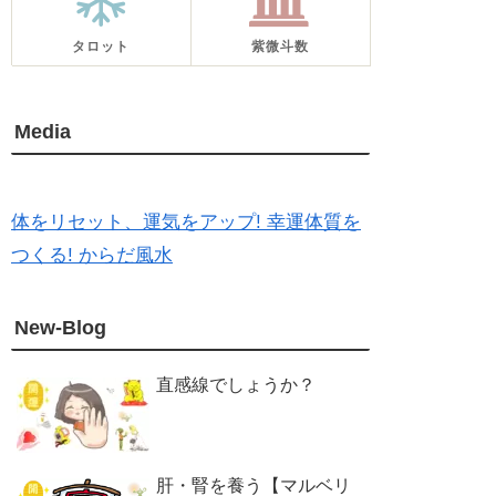
タロット
紫微斗数
Media
体をリセット、運気をアップ! 幸運体質を
つくる! からだ風水
New-Blog
直感線でしょうか？
肝・腎を養う【マルベリ