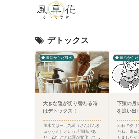
デトックス
◆ 運活からだ風水
◆ 運活からだ
大きな運が切り替わる時
下弦の月
はデトックス！
を追い出
風水では三元九運（さんげんき
25日のク
ゅううん）という時間軸があ
たね。東京
り、20年ごとに運が変化してい
りましたが