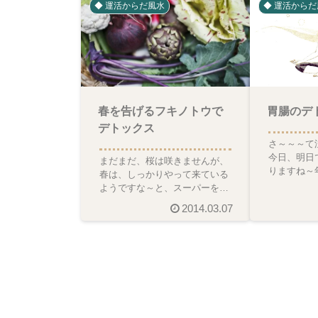
◆ 運活からだ風水
◆ 運活からだ
胃腸のデ
春を告げるフキノトウで
デトックス
さ～～～て
今日、明日
まだまだ、桜は咲きませんが、
りますね～
春は、しっかりやって来ている
ピードが、
ようですな～と、スーパーを覗
昨年の今頃
くと思います。この時期にし
2014.03.07
か、並ばない春の山菜が置い