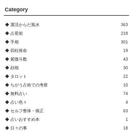
Category
◆ 運活からだ風水
363
◆ 占星術
218
◆ 手相
301
◆ 四柱推命
19
◆ 紫微斗数
43
◆ 顔相
30
◆ タロット
22
◆ ちがう占術での考察
10
◆ 無料占い
74
◆ 占い色々
4
◆ セルフ整体・矯正
63
◆ 占いおすすめ本
1
◆ 日々の事
18