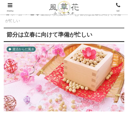
menu
tel
ホーム
◆ 運活からだ風水
節分は立春に向けて準備
が忙しい
節分は立春に向けて準備が忙しい
◆ 運活からだ風水