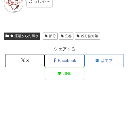
よっしゃ～
◆ 運活からだ風水
節分
立春
凶方位対策
シェアする
X
Facebook
はてブ
LINE