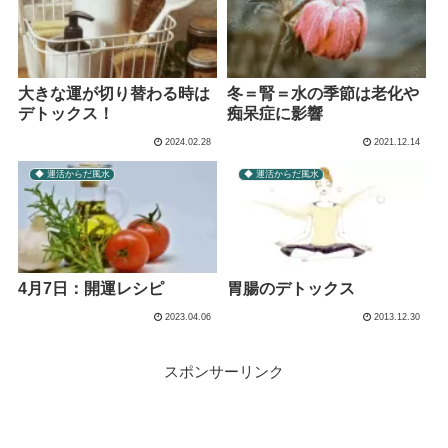
大きな運が切り替わる時は
冬＝腎＝水の季節は老化や
デトックス！
痴呆症に影響
2024.02.28
2021.12.14
◆ 運活からだ風水
◆ 運活からだ風水
4月7日：開運レシピ
胃腸のデトックス
2023.04.06
2013.12.30
スポンサーリンク