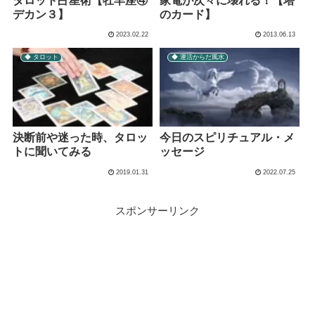
タロット占星術【牡羊座④
家電が次々に壊れる！【塔
デカン３】
のカード】
2023.02.22
2013.06.13
◆ タロット
◆ 運活からだ風水
決断前や迷った時、タロッ
今日のスピリチュアル・メ
トに聞いてみる
ッセージ
2019.01.31
2022.07.25
スポンサーリンク