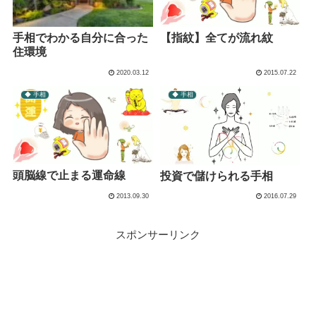
【指紋】全てが流れ紋
手相でわかる自分に合った
住環境
2020.03.12
2015.07.22
◆ 手相
◆ 手相
頭脳線で止まる運命線
投資で儲けられる手相
2013.09.30
2016.07.29
スポンサーリンク