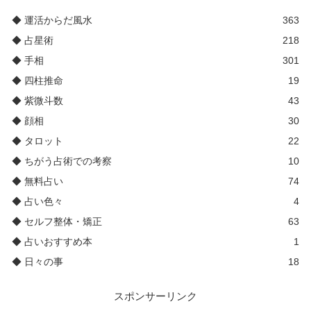
◆ 運活からだ風水
363
◆ 占星術
218
◆ 手相
301
◆ 四柱推命
19
◆ 紫微斗数
43
◆ 顔相
30
◆ タロット
22
◆ ちがう占術での考察
10
◆ 無料占い
74
◆ 占い色々
4
◆ セルフ整体・矯正
63
◆ 占いおすすめ本
1
◆ 日々の事
18
スポンサーリンク