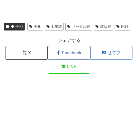
◆ 手相
手相
土星環
サークル紋
環状紋
円紋
シェアする
X
Facebook
はてブ
LINE