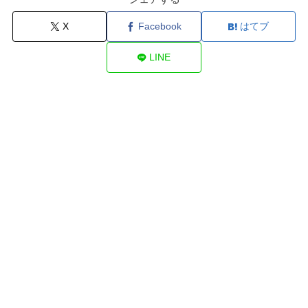
X
Facebook
はてブ
LINE