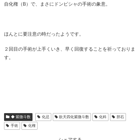
自化権（B）で、まさにドンピシャの手術の象意。
ほんとに要注意の時だったようです。
２回目の手術が上手くいき、早く回復することを祈っておりま
す。
◆ 紫微斗数
化忌
欽天四化紫微斗数
化科
胆石
手術
化権
シェアする