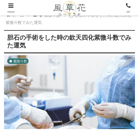
menu
tel
ホーム
◆ 紫微斗数
胆石の手術をした時の欽天四化
紫微斗数でみた運気
胆石の手術をした時の欽天四化紫微斗数でみ
た運気
◆ 紫微斗数