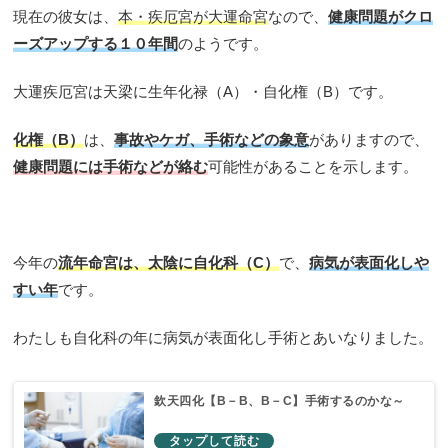
現在の彼女は、
本・疾厄宮が大運命宮
なので、
健康問題がクロ
ーズアップする１０年間
のようです。
大運疾厄宮は天梁に生年化禄（A）・自化権（B）です。
化権（B）
は、
事故やケガ、手術などの象意
がありますので、
健康問題には手術などが絡む
可能性があることを示します。
今年の
流年命宮は、太陰に自化科（C）
で、
病気が表面化しや
すい年
です。
わたしも自化科の年に病気が表面化し手術とあいなりました。
欽天四化【B－B、B－C】手術するのかな～