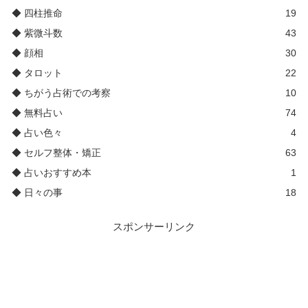
◆ 四柱推命
19
◆ 紫微斗数
43
◆ 顔相
30
◆ タロット
22
◆ ちがう占術での考察
10
◆ 無料占い
74
◆ 占い色々
4
◆ セルフ整体・矯正
63
◆ 占いおすすめ本
1
◆ 日々の事
18
スポンサーリンク