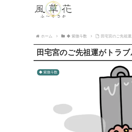
ホーム
◆ 紫微斗数
田宅宮のご先祖運
田宅宮のご先祖運がトラブ
◆ 紫微斗数