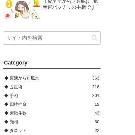
【金星丘から財運線}】 遺
産運バッチリの手相です
Category
◆ 運活からだ風水
363
◆ 占星術
218
◆ 手相
301
◆ 四柱推命
19
◆ 紫微斗数
43
◆ 顔相
30
◆ タロット
22