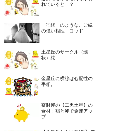
れていると！？
「宿縁」のような、ご縁
の強い相性：ヨッド
土星丘のサークル（環
状）紋
金星丘に横線は心配性の
手相。
蓄財運の【二黒土星】の
食材：鶏と卵で金運アッ
プ