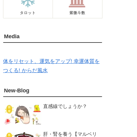
タロット
紫微斗数
Media
体をリセット、運気をアップ! 幸運体質を
つくる! からだ風水
New-Blog
直感線でしょうか？
肝・腎を養う【マルベリ