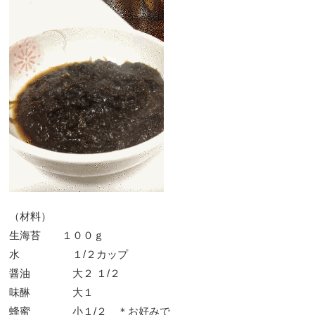
（材料）
生海苔 １００ｇ
水 １/２カップ
醤油 大２ １/２
味醂 大１
蜂蜜 小１/２ ＊お好みで