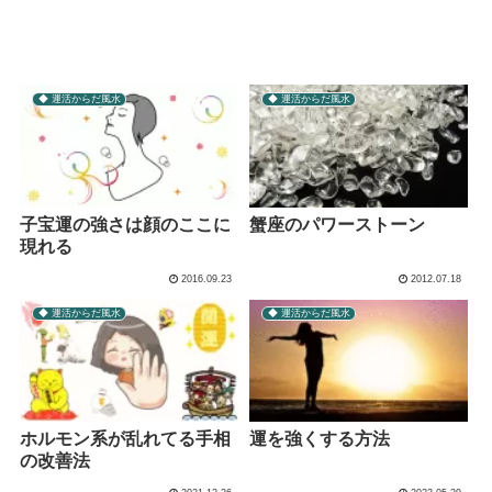
◆ 運活からだ風水
◆ 運活からだ風水
子宝運の強さは顔のここに
蟹座のパワーストーン
現れる
2016.09.23
2012.07.18
◆ 運活からだ風水
◆ 運活からだ風水
ホルモン系が乱れてる手相
運を強くする方法
の改善法