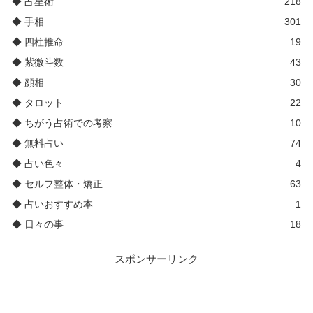
◆ 占星術
218
◆ 手相
301
◆ 四柱推命
19
◆ 紫微斗数
43
◆ 顔相
30
◆ タロット
22
◆ ちがう占術での考察
10
◆ 無料占い
74
◆ 占い色々
4
◆ セルフ整体・矯正
63
◆ 占いおすすめ本
1
◆ 日々の事
18
スポンサーリンク