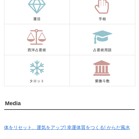
運活
手相
西洋占星術
占星術用語
タロット
紫微斗数
Media
体をリセット、運気をアップ! 幸運体質をつくる! からだ風水