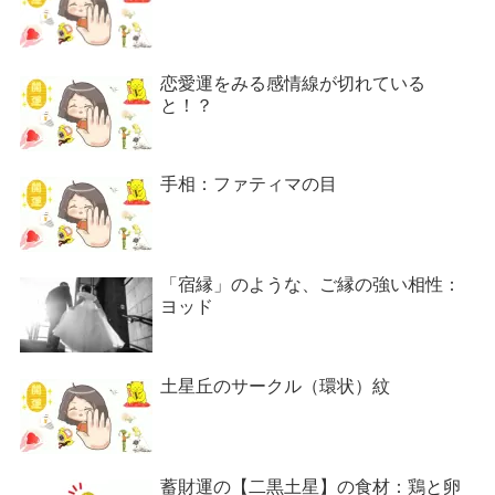
恋愛運をみる感情線が切れている
と！？
手相：ファティマの目
「宿縁」のような、ご縁の強い相性：
ヨッド
土星丘のサークル（環状）紋
蓄財運の【二黒土星】の食材：鶏と卵