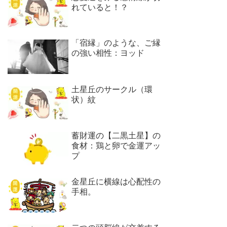
れていると！？
「宿縁」のような、ご縁
の強い相性：ヨッド
土星丘のサークル（環
状）紋
蓄財運の【二黒土星】の
食材：鶏と卵で金運アッ
プ
金星丘に横線は心配性の
手相。