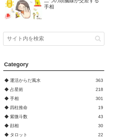
二つの頭脳線が交差する
手相
Category
◆ 運活からだ風水
363
◆ 占星術
218
◆ 手相
301
◆ 四柱推命
19
◆ 紫微斗数
43
◆ 顔相
30
◆ タロット
22