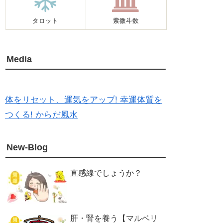
タロット
紫微斗数
Media
体をリセット、運気をアップ! 幸運体質を
つくる! からだ風水
New-Blog
直感線でしょうか？
肝・腎を養う【マルベリ