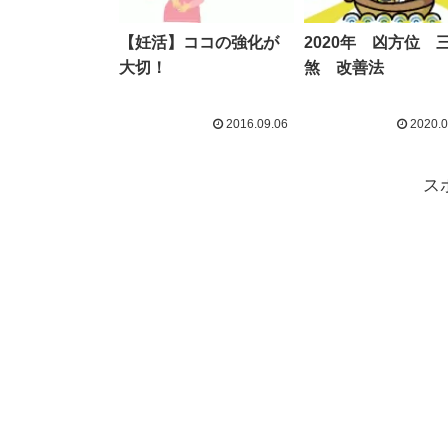
【妊活】ココの強化が
2020年 凶方位 
大切！
煞 改善法
2016.09.06
2020.0
ス