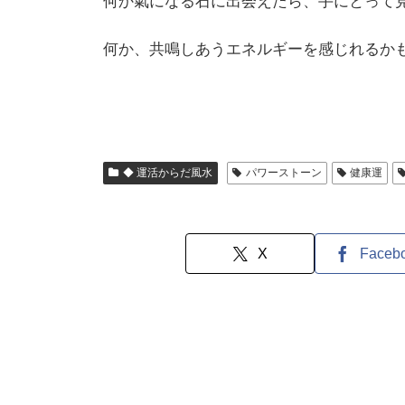
何か氣になる石に出会えたら、手にとって
何か、共鳴しあうエネルギーを感じれるか
◆ 運活からだ風水
パワーストーン
健康運
X
Faceb