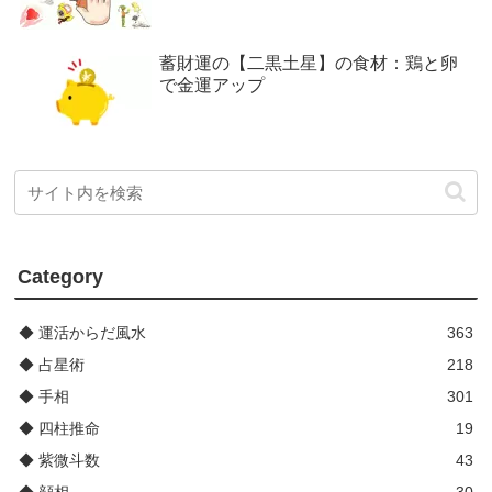
蓄財運の【二黒土星】の食材：鶏と卵
で金運アップ
Category
◆ 運活からだ風水
363
◆ 占星術
218
◆ 手相
301
◆ 四柱推命
19
◆ 紫微斗数
43
◆ 顔相
30