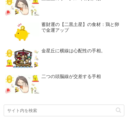
蓄財運の【二黒土星】の食材：鶏と卵
で金運アップ
金星丘に横線は心配性の手相。
二つの頭脳線が交差する手相