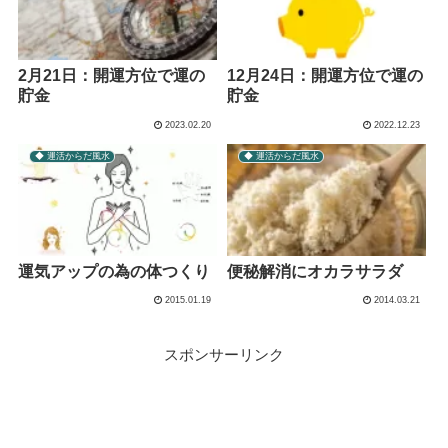
2月21日：開運方位で運の
12月24日：開運方位で運の
貯金
貯金
2023.02.20
2022.12.23
◆ 運活からだ風水
◆ 運活からだ風水
運気アップの為の体つくり
便秘解消にオカラサラダ
2015.01.19
2014.03.21
スポンサーリンク