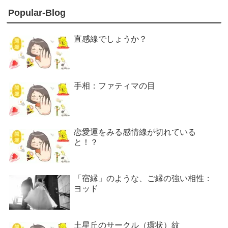
Popular-Blog
直感線でしょうか？
手相：ファティマの目
恋愛運をみる感情線が切れている
と！？
「宿縁」のような、ご縁の強い相性：
ヨッド
土星丘のサークル（環状）紋