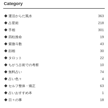
Category
◆ 運活からだ風水
363
◆ 占星術
218
◆ 手相
301
◆ 四柱推命
19
◆ 紫微斗数
43
◆ 顔相
30
◆ タロット
22
◆ ちがう占術での考察
10
◆ 無料占い
74
◆ 占い色々
4
◆ セルフ整体・矯正
63
◆ 占いおすすめ本
1
◆ 日々の事
18