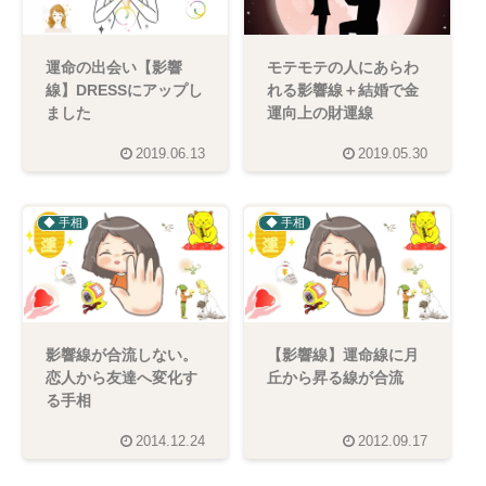
モテモテの人にあらわ
運命の出会い【影響
れる影響線＋結婚で金
線】DRESSにアップし
運向上の財運線
ました
2019.06.13
2019.05.30
◆ 手相
◆ 手相
影響線が合流しない。
【影響線】運命線に月
恋人から友達へ変化す
丘から昇る線が合流
る手相
2014.12.24
2012.09.17