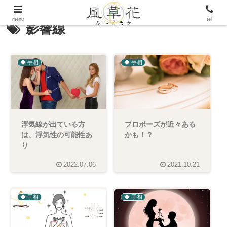
menu
tel
影響線
◆ 手相
◆ 手相
浮気線が出ている方
プロポーズが近々ある
は、浮気性の可能性あ
かも！？
り
2022.07.06
2021.10.21
◆ 手相
◆ 手相