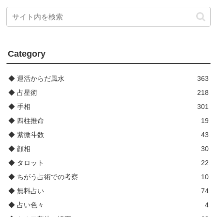
Category
◆ 運活からだ風水
363
◆ 占星術
218
◆ 手相
301
◆ 四柱推命
19
◆ 紫微斗数
43
◆ 顔相
30
◆ タロット
22
◆ ちがう占術での考察
10
◆ 無料占い
74
◆ 占い色々
4