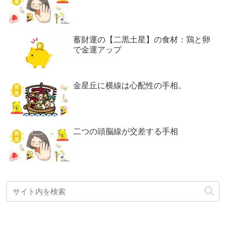
蓄財運の【二黒土星】の食材：鶏と卵
で金運アップ
金星丘に横線は心配性の手相。
二つの頭脳線が交差する手相