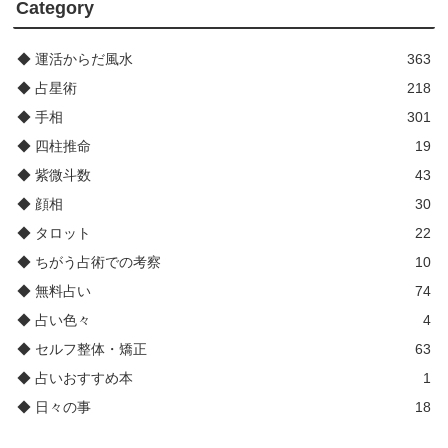
Category
◆ 運活からだ風水
363
◆ 占星術
218
◆ 手相
301
◆ 四柱推命
19
◆ 紫微斗数
43
◆ 顔相
30
◆ タロット
22
◆ ちがう占術での考察
10
◆ 無料占い
74
◆ 占い色々
4
◆ セルフ整体・矯正
63
◆ 占いおすすめ本
1
◆ 日々の事
18