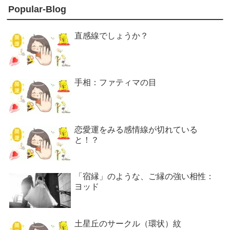
Popular-Blog
直感線でしょうか？
手相：ファティマの目
恋愛運をみる感情線が切れている
と！？
「宿縁」のような、ご縁の強い相性：
ヨッド
土星丘のサークル（環状）紋