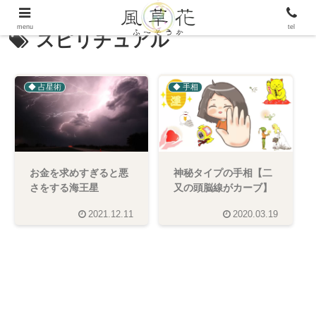
menu
tel
スピリチュアル
◆ 占星術
◆ 手相
お金を求めすぎると悪
神秘タイプの手相【二
さをする海王星
又の頭脳線がカーブ】
2021.12.11
2020.03.19