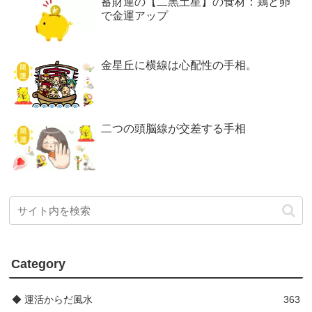
蓄財運の【二黒土星】の食材：鶏と卵
で金運アップ
金星丘に横線は心配性の手相。
二つの頭脳線が交差する手相
Category
◆ 運活からだ風水
363