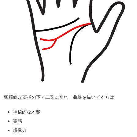
頭脳線が薬指の下で二又に別れ、曲線を描いてる方は
神秘的な才能
霊感
想像力