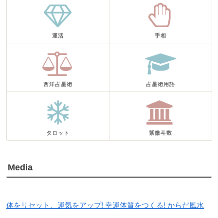
運活
手相
西洋占星術
占星術用語
タロット
紫微斗数
Media
体をリセット、運気をアップ! 幸運体質をつくる! からだ風水