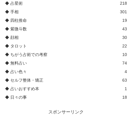
◆ 占星術
218
◆ 手相
301
◆ 四柱推命
19
◆ 紫微斗数
43
◆ 顔相
30
◆ タロット
22
◆ ちがう占術での考察
10
◆ 無料占い
74
◆ 占い色々
4
◆ セルフ整体・矯正
63
◆ 占いおすすめ本
1
◆ 日々の事
18
スポンサーリンク