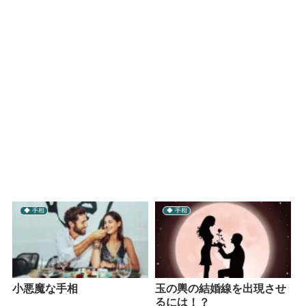
◆ 手相
◆ 手相
小悪魔な手相
玉の輿の結婚線を出現させ
るには！？