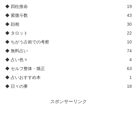
◆ 四柱推命
19
◆ 紫微斗数
43
◆ 顔相
30
◆ タロット
22
◆ ちがう占術での考察
10
◆ 無料占い
74
◆ 占い色々
4
◆ セルフ整体・矯正
63
◆ 占いおすすめ本
1
◆ 日々の事
18
スポンサーリンク