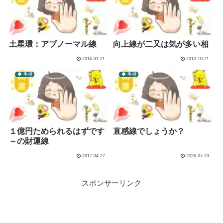
土星環：アブノーマル線
向上線が二又は気が多い相
2016.01.21
2012.10.21
◆ 手相
◆ 手相
１億円ためられるはずです
直感線でしょうか？
～の財運線
2017.04.27
2026.07.23
スポンサーリンク