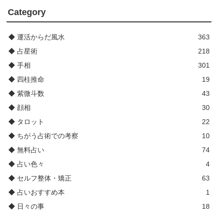
Category
◆ 運活からだ風水
363
◆ 占星術
218
◆ 手相
301
◆ 四柱推命
19
◆ 紫微斗数
43
◆ 顔相
30
◆ タロット
22
◆ ちがう占術での考察
10
◆ 無料占い
74
◆ 占い色々
4
◆ セルフ整体・矯正
63
◆ 占いおすすめ本
1
◆ 日々の事
18