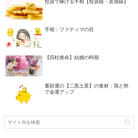
投資で稼げる手相【投資線・直感線】
手相：ファティマの目
【四柱推命】結婚の時期
蓄財運の【二黒土星】の食材：鶏と卵
で金運アップ