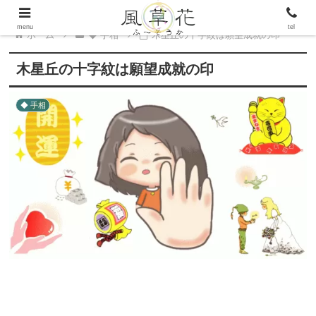
menu
tel
ホーム
◆ 手相
木星丘の十字紋は願望成就の印
木星丘の十字紋は願望成就の印
◆ 手相