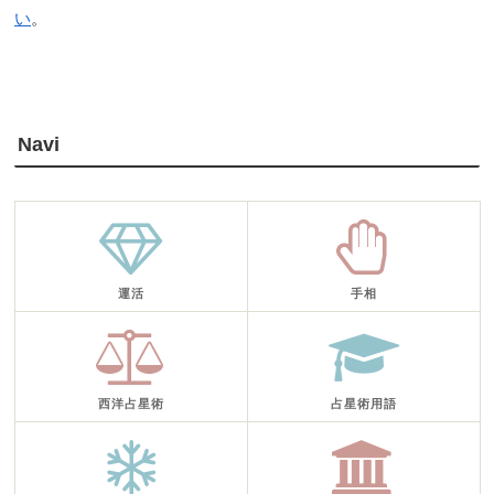
い
。
Navi
運活
手相
西洋占星術
占星術用語