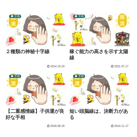
◆ 手相
◆ 手相
２種類の神秘十字線
稼ぐ能力の高さを示す太陽
線
2014.10.24
2021.07.17
◆ 手相
◆ 手相
【二重感情線】子供運が良
短い頭脳線は、決断力があ
好な手相
る
2016.08.16
2014.11.17