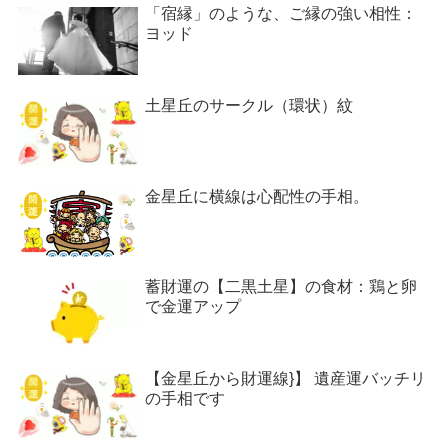
「宿縁」のような、ご縁の強い相性：
ヨッド
土星丘のサークル（環状）紋
金星丘に横線は心配性の手相。
蓄財運の【二黒土星】の食材：鶏と卵
で金運アップ
【金星丘から財運線}】 遺産運バッチリ
の手相です