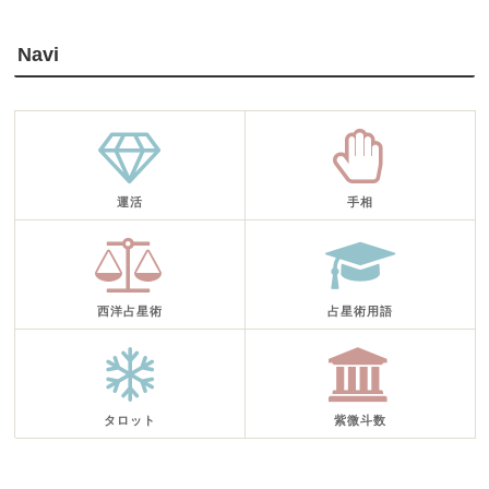
Navi
運活
手相
西洋占星術
占星術用語
タロット
紫微斗数