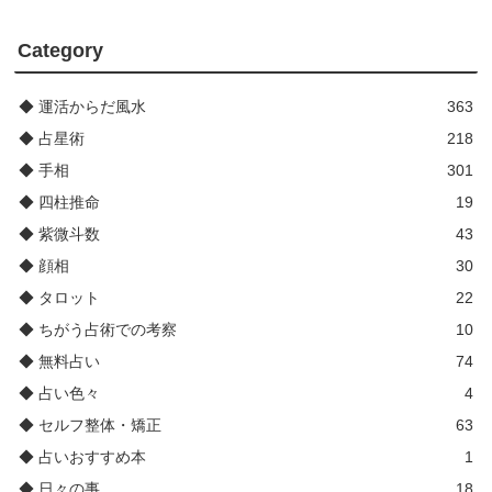
Category
◆ 運活からだ風水
363
◆ 占星術
218
◆ 手相
301
◆ 四柱推命
19
◆ 紫微斗数
43
◆ 顔相
30
◆ タロット
22
◆ ちがう占術での考察
10
◆ 無料占い
74
◆ 占い色々
4
◆ セルフ整体・矯正
63
◆ 占いおすすめ本
1
◆ 日々の事
18