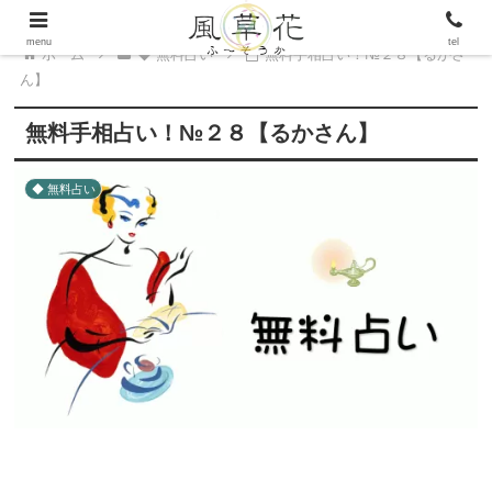
menu
tel
ホーム
◆ 無料占い
無料手相占い！№２８【るかさ
ん】
無料手相占い！№２８【るかさん】
◆ 無料占い