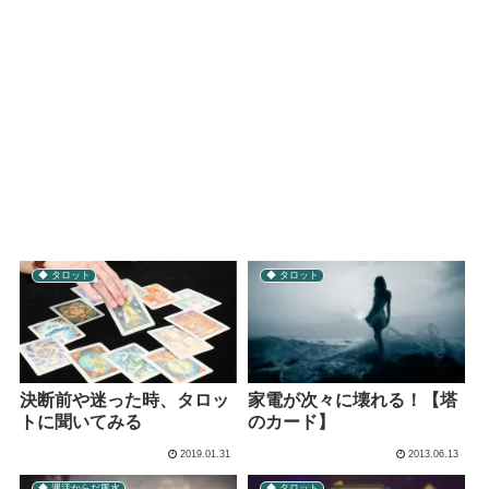
◆ タロット
◆ タロット
決断前や迷った時、タロッ
家電が次々に壊れる！【塔
トに聞いてみる
のカード】
2019.01.31
2013.06.13
◆ 運活からだ風水
◆ タロット