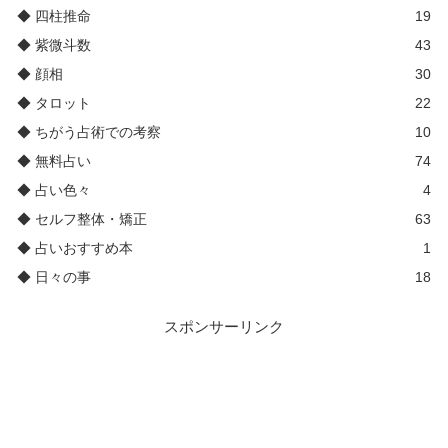
◆ 四柱推命
19
◆ 紫微斗数
43
◆ 顔相
30
◆ タロット
22
◆ ちがう占術での考察
10
◆ 無料占い
74
◆ 占い色々
4
◆ セルフ整体・矯正
63
◆ 占いおすすめ本
1
◆ 日々の事
18
スポンサーリンク