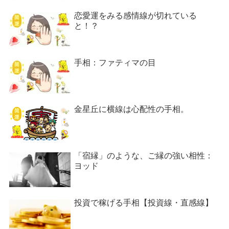
恋愛運をみる感情線が切れている
と！？
手相：ファティマの目
金星丘に横線は心配性の手相。
「宿縁」のような、ご縁の強い相性：
ヨッド
投資で稼げる手相【投資線・直感線】