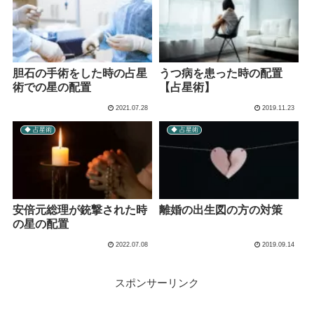
胆石の手術をした時の占星
うつ病を患った時の配置
術での星の配置
【占星術】
2021.07.28
2019.11.23
◆ 占星術
◆ 占星術
安倍元総理が銃撃された時
離婚の出生図の方の対策
の星の配置
2022.07.08
2019.09.14
スポンサーリンク