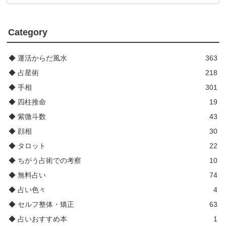
Category
◆ 運活からだ風水
363
◆ 占星術
218
◆ 手相
301
◆ 四柱推命
19
◆ 紫微斗数
43
◆ 顔相
30
◆ タロット
22
◆ ちがう占術での考察
10
◆ 無料占い
74
◆ 占い色々
4
◆ セルフ整体・矯正
63
◆ 占いおすすめ本
1