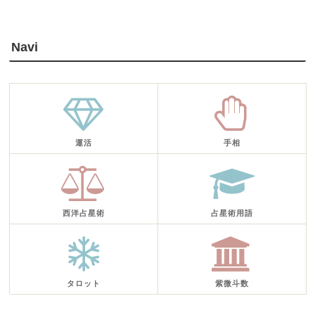
Navi
運活
手相
西洋占星術
占星術用語
タロット
紫微斗数