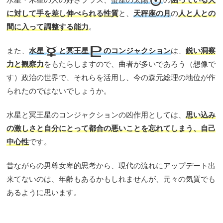
に対して手を差し伸べられる性質
と、
天秤座の月
の
人と人との
間に入って調整する能力
。
また、
水星
と冥王星
のコンジャクション
は、
鋭い洞察
力と観察力
をもたらしますので、曲者が多いであろう（想像で
す）政治の世界で、それらを活用し、今の森元総理の地位が作
られたのではないでしょうか。
水星と冥王星のコンジャクションの凶作用としては、
思い込み
の激しさと自分にとって都合の悪いことを忘れてしまう、自己
中心性
です。
昔ながらの男尊女卑的思考から、現代の流れにアップデート出
来てないのは、年齢もあるかもしれませんが、元々の気質でも
あるように思います。