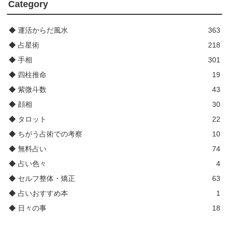
Category
◆ 運活からだ風水
363
◆ 占星術
218
◆ 手相
301
◆ 四柱推命
19
◆ 紫微斗数
43
◆ 顔相
30
◆ タロット
22
◆ ちがう占術での考察
10
◆ 無料占い
74
◆ 占い色々
4
◆ セルフ整体・矯正
63
◆ 占いおすすめ本
1
◆ 日々の事
18