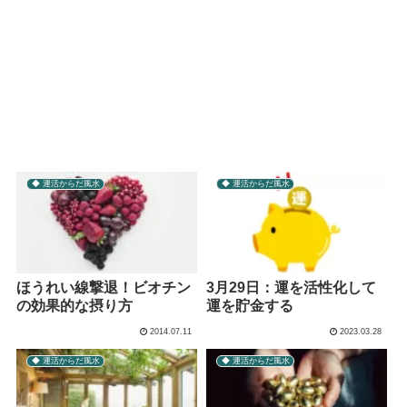
◆ 運活からだ風水
◆ 運活からだ風水
ほうれい線撃退！ビオチン
3月29日：運を活性化して
の効果的な摂り方
運を貯金する
2014.07.11
2023.03.28
◆ 運活からだ風水
◆ 運活からだ風水