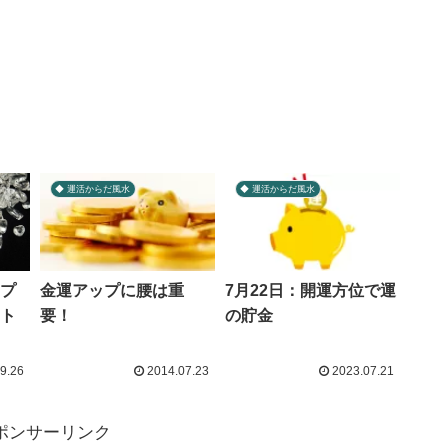
◆ 運活からだ風水
◆ 運活からだ風水
プ
金運アップに腰は重
7月22日：開運方位で運
ト
要！
の貯金
9.26
2014.07.23
2023.07.21
ポンサーリンク