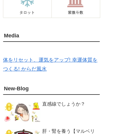
タロット
紫微斗数
Media
体をリセット、運気をアップ! 幸運体質を
つくる! からだ風水
New-Blog
直感線でしょうか？
肝・腎を養う【マルベリ