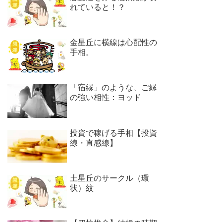
れていると！？
金星丘に横線は心配性の
手相。
「宿縁」のような、ご縁
の強い相性：ヨッド
投資で稼げる手相【投資
線・直感線】
土星丘のサークル（環
状）紋