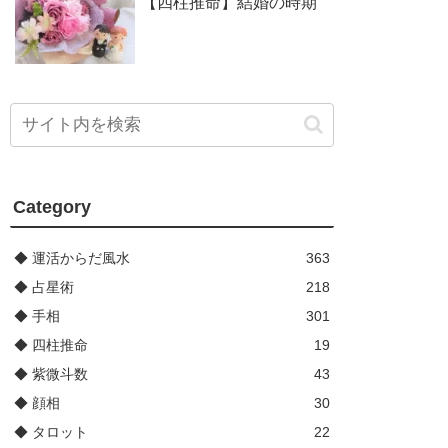
【四柱推命】結婚の時期
Category
◆ 運活からだ風水
363
◆ 占星術
218
◆ 手相
301
◆ 四柱推命
19
◆ 紫微斗数
43
◆ 顔相
30
◆ タロット
22