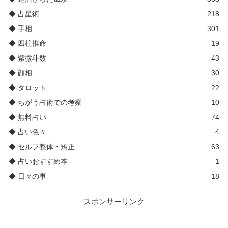
◆ 占星術
218
◆ 手相
301
◆ 四柱推命
19
◆ 紫微斗数
43
◆ 顔相
30
◆ タロット
22
◆ ちがう占術での考察
10
◆ 無料占い
74
◆ 占い色々
4
◆ セルフ整体・矯正
63
◆ 占いおすすめ本
1
◆ 日々の事
18
スポンサーリンク