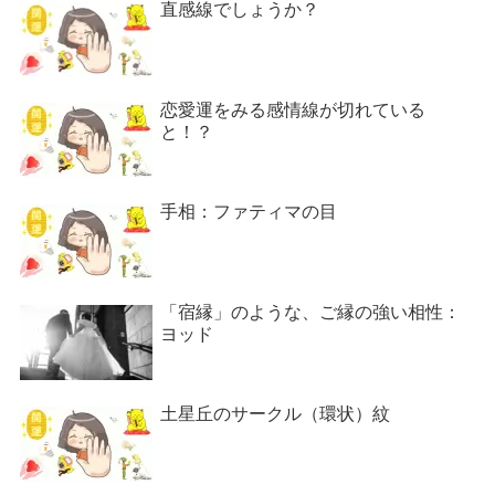
直感線でしょうか？
恋愛運をみる感情線が切れている
と！？
手相：ファティマの目
「宿縁」のような、ご縁の強い相性：
ヨッド
土星丘のサークル（環状）紋