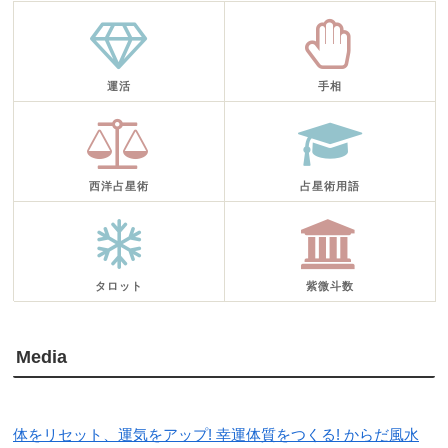
運活
手相
西洋占星術
占星術用語
タロット
紫微斗数
Media
体をリセット、運気をアップ! 幸運体質をつくる! からだ風水