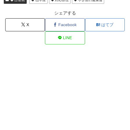
◆ 占星術
山羊座
対応部位
やぎ座の健康運
シェアする
X
Facebook
はてブ
LINE