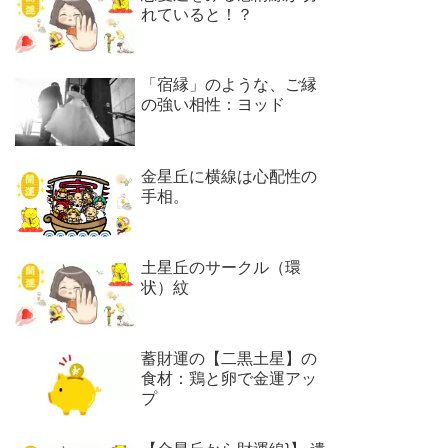
れていると！？
「宿縁」のような、ご縁
の強い相性：ヨッド
金星丘に横線は心配性の
手相。
土星丘のサークル（環
状）紋
蓄財運の【二黒土星】の
食材：鶏と卵で金運アッ
プ