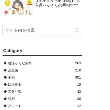
【金星丘から財運線}】 遺
産運バッチリの手相です
Category
◆ 運活からだ風水
363
◆ 占星術
218
◆ 手相
301
◆ 四柱推命
19
◆ 紫微斗数
43
◆ 顔相
30
◆ タロット
22