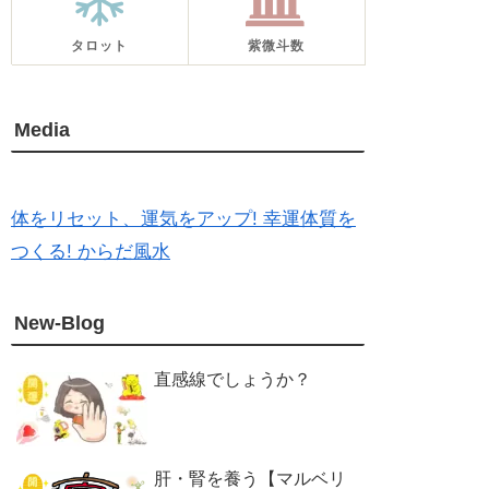
タロット
紫微斗数
Media
体をリセット、運気をアップ! 幸運体質を
つくる! からだ風水
New-Blog
直感線でしょうか？
肝・腎を養う【マルベリ