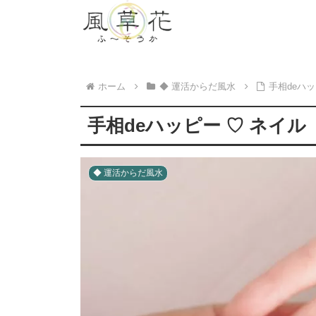
ホーム
◆ 運活からだ風水
手相deハ
手相deハッピー ♡ ネイル
◆ 運活からだ風水