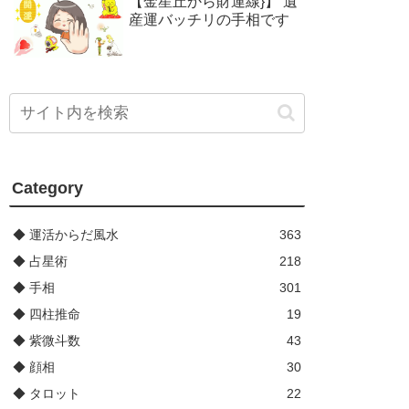
【金星丘から財運線}】 遺
産運バッチリの手相です
Category
◆ 運活からだ風水
363
◆ 占星術
218
◆ 手相
301
◆ 四柱推命
19
◆ 紫微斗数
43
◆ 顔相
30
◆ タロット
22