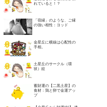
れていると！？
「宿縁」のような、ご縁
の強い相性：ヨッド
金星丘に横線は心配性の
手相。
土星丘のサークル（環
状）紋
蓄財運の【二黒土星】の
食材：鶏と卵で金運アッ
プ