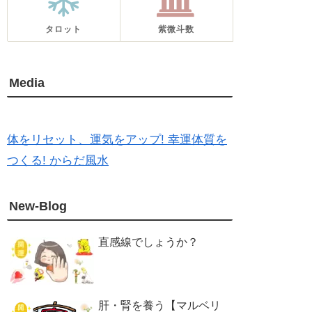
タロット
紫微斗数
Media
体をリセット、運気をアップ! 幸運体質を
つくる! からだ風水
New-Blog
直感線でしょうか？
肝・腎を養う【マルベリ