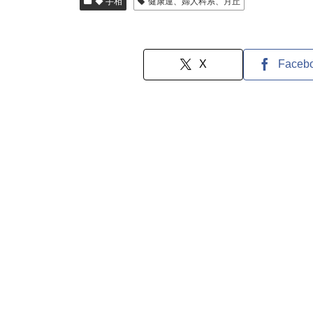
◆ 手相
健康運、婦人科系、月丘
X
Faceb