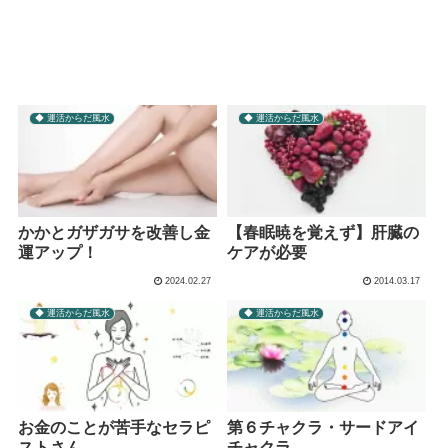
◆ 運活からだ風水
◆ 運活からだ風水
かかとガザガサを改善し金
【春眠暁を覚えず】肝臓の
運アップ！
ケアが必要
2024.02.27
2014.03.17
◆ 運活からだ風水
◆ 運活からだ風水
お金のことが苦手なセラピ
第６チャクラ・サードアイ
ストさん
チャクラ