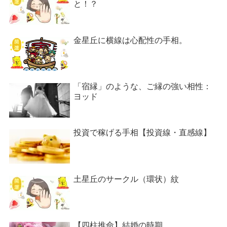
と！？
金星丘に横線は心配性の手相。
「宿縁」のような、ご縁の強い相性：
ヨッド
投資で稼げる手相【投資線・直感線】
土星丘のサークル（環状）紋
【四柱推命】結婚の時期