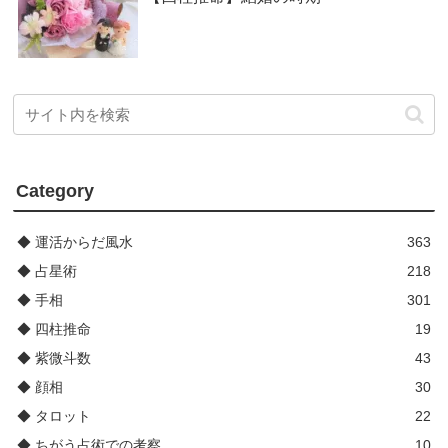
Category
◆ 運活からだ風水
363
◆ 占星術
218
◆ 手相
301
◆ 四柱推命
19
◆ 紫微斗数
43
◆ 顔相
30
◆ タロット
22
◆ ちがう占術での考察
10