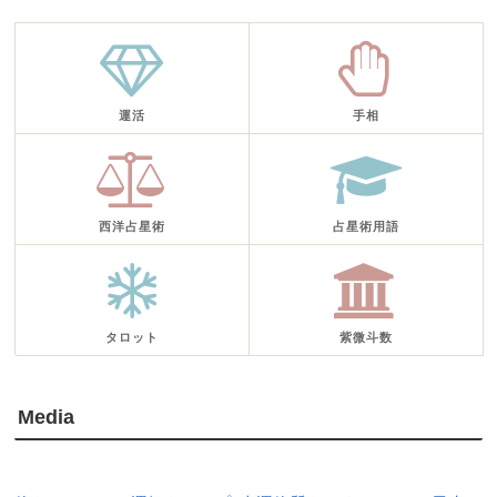
運活
手相
西洋占星術
占星術用語
タロット
紫微斗数
Media