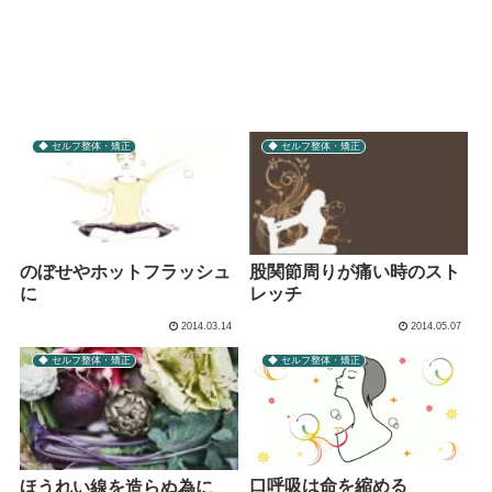
◆ セルフ整体・矯正
◆ セルフ整体・矯正
のぼせやホットフラッシュ
股関節周りが痛い時のスト
に
レッチ
2014.03.14
2014.05.07
◆ セルフ整体・矯正
◆ セルフ整体・矯正
口呼吸は命を縮める
ほうれい線を造らぬ為に