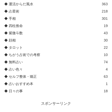
◆ 運活からだ風水
363
◆ 占星術
218
◆ 手相
301
◆ 四柱推命
19
◆ 紫微斗数
43
◆ 顔相
30
◆ タロット
22
◆ ちがう占術での考察
10
◆ 無料占い
74
◆ 占い色々
4
◆ セルフ整体・矯正
63
◆ 占いおすすめ本
1
◆ 日々の事
18
スポンサーリンク