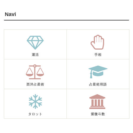
Navi
運活
手相
西洋占星術
占星術用語
タロット
紫微斗数