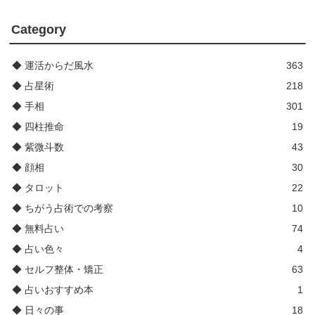
Category
◆ 運活からだ風水
363
◆ 占星術
218
◆ 手相
301
◆ 四柱推命
19
◆ 紫微斗数
43
◆ 顔相
30
◆ タロット
22
◆ ちがう占術での考察
10
◆ 無料占い
74
◆ 占い色々
4
◆ セルフ整体・矯正
63
◆ 占いおすすめ本
1
◆ 日々の事
18