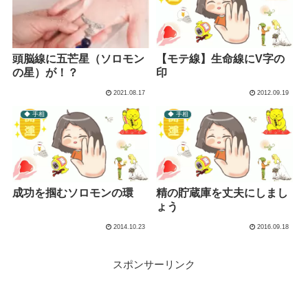
【モテ線】生命線にV字の
頭脳線に五芒星（ソロモン
印
の星）が！？
2021.08.17
2012.09.19
◆ 手相
◆ 手相
成功を掴むソロモンの環
精の貯蔵庫を丈夫にしまし
ょう
2014.10.23
2016.09.18
スポンサーリンク