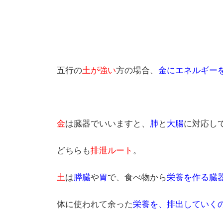
五行の
土が強い
方の場合、
金にエネルギー
金
は臓器でいいますと、
肺
と
大腸
に対応し
どちらも
排泄ルート
。
土
は
膵臓
や
胃
で、食べ物から
栄養を作る臓
体に使われて余った
栄養を、
排出していく