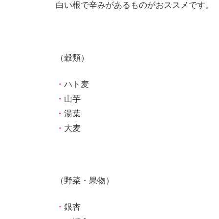
白い根で辛みがあるものがおススメです。
（穀類）
・
ハト麦
・
山芋
・
湯葉
・
大麦
（野菜・果物）
・
銀杏