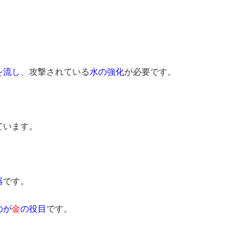
を流し
、攻撃されている
水の強化
が必要です。
ています。
器
です。
のが
金
の役目
です。