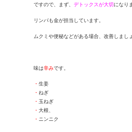
ですので、まず、
デトックスが大切
になり
リンパも金が担当しています。
ムクミや便秘などがある場合、改善しまし
味は
辛み
です。
・
生姜
・
ねぎ
・
玉ねぎ
・
大根、
・
ニンニク