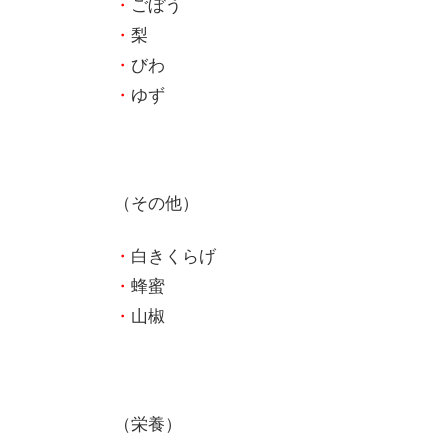
・
ごぼう
・
梨
・
びわ
・
ゆず
（その他）
・
白きくらげ
・
蜂蜜
・
山椒
（栄養）