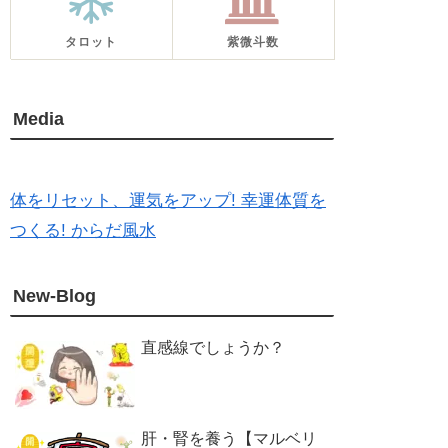
タロット
紫微斗数
Media
体をリセット、運気をアップ! 幸運体質を
つくる! からだ風水
New-Blog
直感線でしょうか？
肝・腎を養う【マルベリ