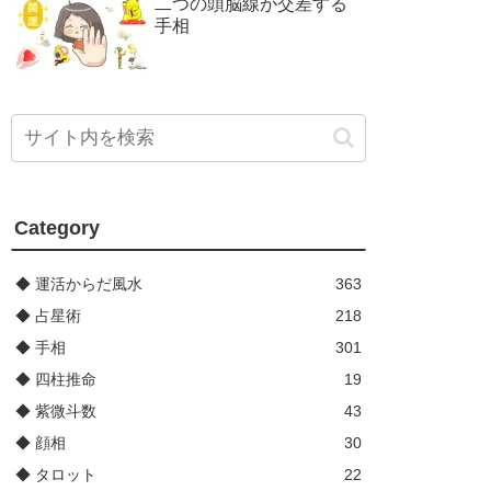
二つの頭脳線が交差する
手相
Category
◆ 運活からだ風水
363
◆ 占星術
218
◆ 手相
301
◆ 四柱推命
19
◆ 紫微斗数
43
◆ 顔相
30
◆ タロット
22