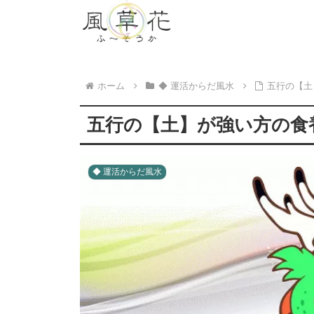
ホーム
◆ 運活からだ風水
五行の【土
五行の【土】が強い方の食
◆ 運活からだ風水