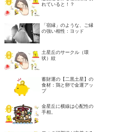
れていると！？
「宿縁」のような、ご縁
の強い相性：ヨッド
土星丘のサークル（環
状）紋
蓄財運の【二黒土星】の
食材：鶏と卵で金運アッ
プ
金星丘に横線は心配性の
手相。