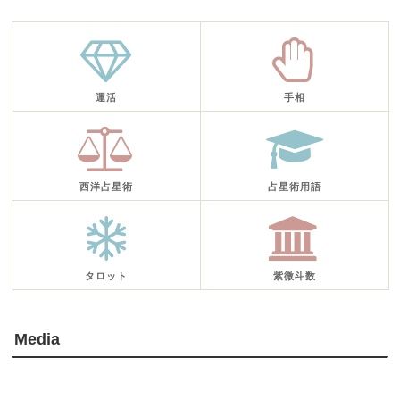
運活
手相
西洋占星術
占星術用語
タロット
紫微斗数
Media