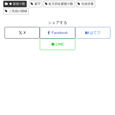
◆ 紫微斗数
墓守
欽天四化紫微斗数
先祖供養
ご先祖の因縁
シェアする
X
Facebook
はてブ
LINE