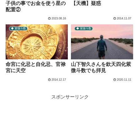
子供の事でお金を使う星の
【天機】疑惑
配置②
2023.08.16
2014.11.07
◆ 紫微斗数
◆ 紫微斗数
命宮に化忌と自化忌、官禄
山下智久さんを欽天四化紫
宮に天空
微斗数でも拝見
2014.12.17
2020.11.11
スポンサーリンク