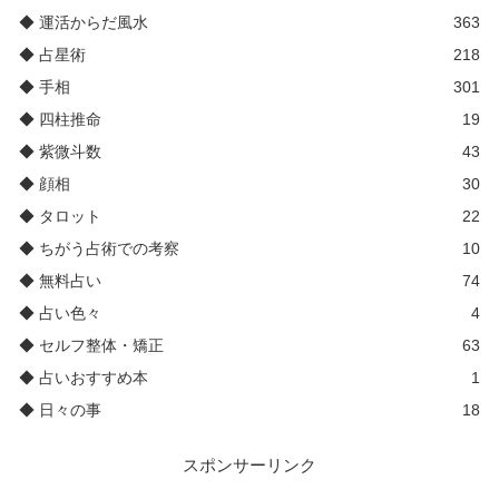
◆ 運活からだ風水
363
◆ 占星術
218
◆ 手相
301
◆ 四柱推命
19
◆ 紫微斗数
43
◆ 顔相
30
◆ タロット
22
◆ ちがう占術での考察
10
◆ 無料占い
74
◆ 占い色々
4
◆ セルフ整体・矯正
63
◆ 占いおすすめ本
1
◆ 日々の事
18
スポンサーリンク