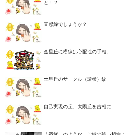
と！？
直感線でしょうか？
金星丘に横線は心配性の手相。
土星丘のサークル（環状）紋
自己実現の丘、太陽丘を吉相に
「宿縁」のような、ご縁の強い相性：