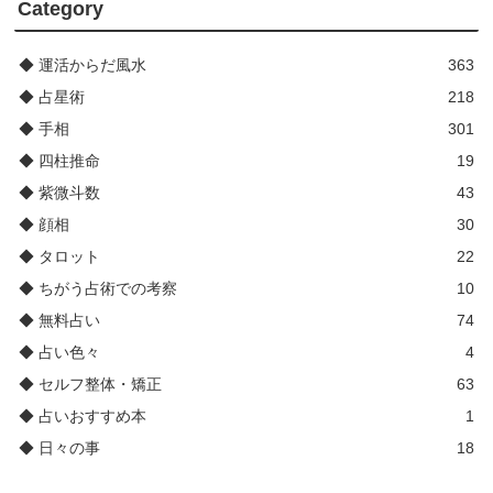
Category
◆ 運活からだ風水
363
◆ 占星術
218
◆ 手相
301
◆ 四柱推命
19
◆ 紫微斗数
43
◆ 顔相
30
◆ タロット
22
◆ ちがう占術での考察
10
◆ 無料占い
74
◆ 占い色々
4
◆ セルフ整体・矯正
63
◆ 占いおすすめ本
1
◆ 日々の事
18