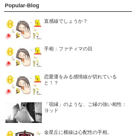
Popular-Blog
直感線でしょうか？
手相：ファティマの目
恋愛運をみる感情線が切れている
と！？
「宿縁」のような、ご縁の強い相性：
ヨッド
金星丘に横線は心配性の手相。