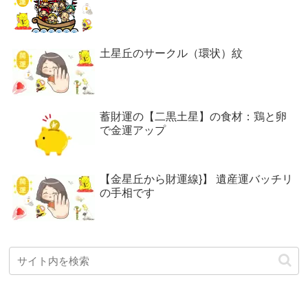
土星丘のサークル（環状）紋
蓄財運の【二黒土星】の食材：鶏と卵
で金運アップ
【金星丘から財運線}】 遺産運バッチリ
の手相です