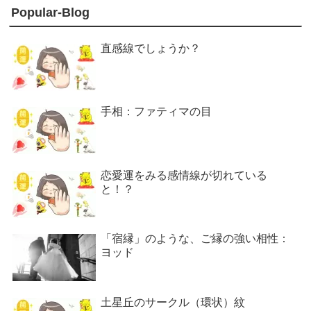
Popular-Blog
直感線でしょうか？
手相：ファティマの目
恋愛運をみる感情線が切れている
と！？
「宿縁」のような、ご縁の強い相性：
ヨッド
土星丘のサークル（環状）紋