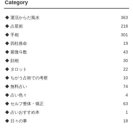
Category
◆ 運活からだ風水
363
◆ 占星術
218
◆ 手相
301
◆ 四柱推命
19
◆ 紫微斗数
43
◆ 顔相
30
◆ タロット
22
◆ ちがう占術での考察
10
◆ 無料占い
74
◆ 占い色々
4
◆ セルフ整体・矯正
63
◆ 占いおすすめ本
1
◆ 日々の事
18