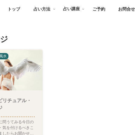
トップ
占い方法
占い講座
ご予約
お問合
ージ
風水
ピリチュアル・
ジ
に問うてみる今日の
・気を付けるべきこ
ましたらお聞かせく