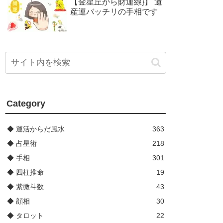
【金星丘から財運線}】 遺
産運バッチリの手相です
Category
◆ 運活からだ風水
363
◆ 占星術
218
◆ 手相
301
◆ 四柱推命
19
◆ 紫微斗数
43
◆ 顔相
30
◆ タロット
22