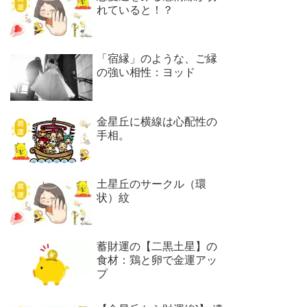
れていると！？
「宿縁」のような、ご縁
の強い相性：ヨッド
金星丘に横線は心配性の
手相。
土星丘のサークル（環
状）紋
蓄財運の【二黒土星】の
食材：鶏と卵で金運アッ
プ