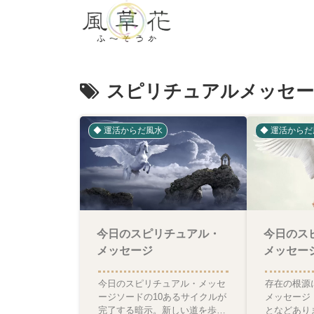
スピリチュアルメッセ
◆ 運活からだ風水
◆ 運活からだ
今日のスピリチュアル・
今日のス
メッセージ
メッセー
今日のスピリチュアル・メッセ
存在の根源
ージソードの10あるサイクルが
メッセージ
完了する暗示。新しい道を歩き
となどあり