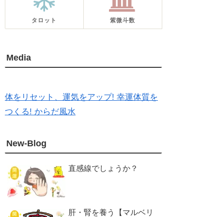
タロット
紫微斗数
Media
体をリセット、運気をアップ! 幸運体質を
つくる! からだ風水
New-Blog
直感線でしょうか？
肝・腎を養う【マルベリ