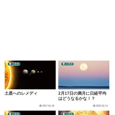
◆ 占星術
◆ 占星術
土星へのレメディ
2月17日の満月に日経平均
はどうなるかな！？
2017.01.16
2022.02.11
◆ 占星術
◆ 占星術