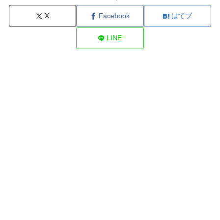
X
Facebook
はてブ
LINE