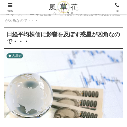
menu
tel
ホーム
◆ 占星術
日経平均株価に影響を及ぼす惑星
が凶角なので・・・
日経平均株価に影響を及ぼす惑星が凶角なの
で・・・
◆ 占星術