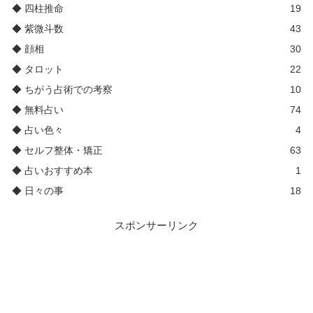
◆ 四柱推命
19
◆ 紫微斗数
43
◆ 顔相
30
◆ タロット
22
◆ ちがう占術での考察
10
◆ 無料占い
74
◆ 占い色々
4
◆ セルフ整体・矯正
63
◆ 占いおすすめ本
1
◆ 日々の事
18
スポンサーリンク