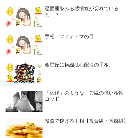
恋愛運をみる感情線が切れている
と！？
手相：ファティマの目
金星丘に横線は心配性の手相。
「宿縁」のような、ご縁の強い相性：
ヨッド
投資で稼げる手相【投資線・直感線】