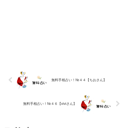
無料手相占い！№４４【ちおさん】
無料手相占い！№４６【viviさん】