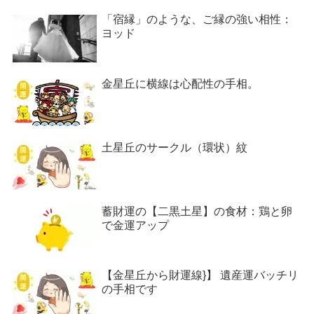
「宿縁」のような、ご縁の強い相性：
ヨッド
金星丘に横線は心配性の手相。
土星丘のサークル（環状）紋
蓄財運の【二黒土星】の食材：鶏と卵
で金運アップ
【金星丘から財運線}】 遺産運バッチリ
の手相です