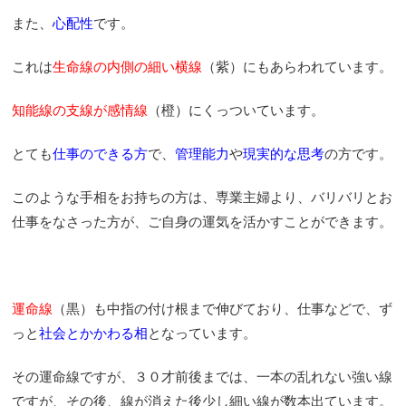
また、
心配性
です。
これは
生命線の内側の細い横線
（紫）にもあらわれています。
知能線の支線が感情線
（橙）にくっついています。
とても
仕事のできる方
で、
管理能力
や
現実的な思考
の方です。
このような手相をお持ちの方は、専業主婦より、バリバリとお
仕事をなさった方が、ご自身の運気を活かすことができます。
運命線
（黒）も中指の付け根まで伸びており、仕事などで、ず
っと
社会とかかわる相
となっています。
その運命線ですが、３０才前後までは、一本の乱れない強い線
ですが、その後、線が消えた後少し細い線が数本出ています。