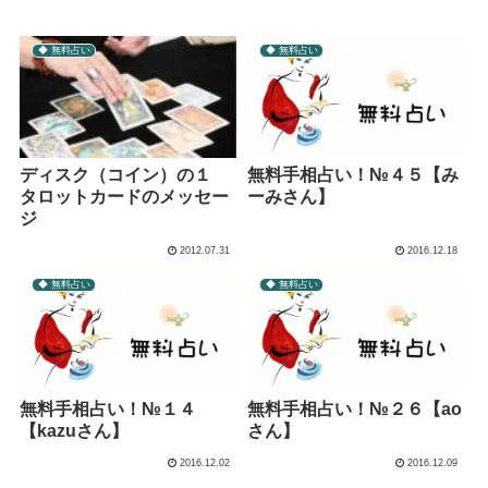
◆ 無料占い
◆ 無料占い
無料手相占い！№４５【み
ディスク（コイン）の１
ーみさん】
タロットカードのメッセー
ジ
2012.07.31
2016.12.18
◆ 無料占い
◆ 無料占い
無料手相占い！№１４
無料手相占い！№２６【ao
【kazuさん】
さん】
2016.12.02
2016.12.09