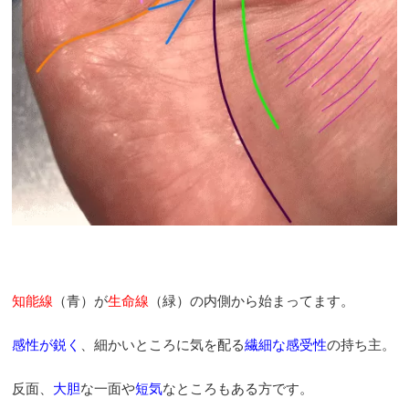
知能線
（青）が
生命線
（緑）の内側から始まってます。
感性が鋭く
、細かいところに気を配る
繊細な感受性
の持ち主。
反面、
大胆
な一面や
短気
なところもある方です。