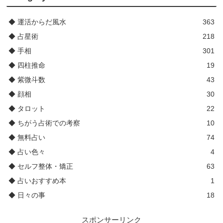
◆ 運活からだ風水
363
◆ 占星術
218
◆ 手相
301
◆ 四柱推命
19
◆ 紫微斗数
43
◆ 顔相
30
◆ タロット
22
◆ ちがう占術での考察
10
◆ 無料占い
74
◆ 占い色々
4
◆ セルフ整体・矯正
63
◆ 占いおすすめ本
1
◆ 日々の事
18
スポンサーリンク