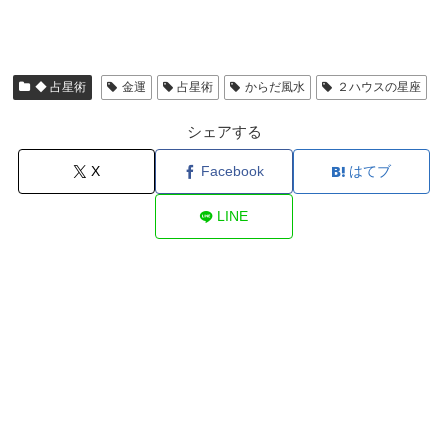
◆ 占星術
金運
占星術
からだ風水
２ハウスの星座
シェアする
X
Facebook
はてブ
LINE