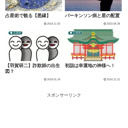
占星術で観る【悪縁】
パーキンソン病と星の配置
2014.11.02
2023.06.28
◆ 占星術
◆ 占星術
【羽賀研二】詐欺師の出生
初詣は幸運地の神様へ！
図？
2019.01.24
2014.12.12
スポンサーリンク