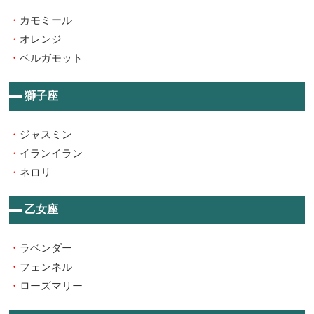
・
カモミール
・
オレンジ
・
ベルガモット
獅子座
・
ジャスミン
・
イランイラン
・
ネロリ
乙女座
・
ラベンダー
・
フェンネル
・
ローズマリー