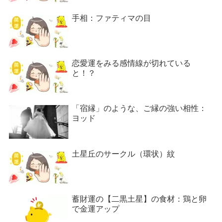
手相：ファティマの目
恋愛運をみる感情線が切れている
と！？
「宿縁」のような、ご縁の強い相性：
ヨッド
土星丘のサークル（環状）紋
蓄財運の【二黒土星】の食材：鶏と卵
で金運アップ