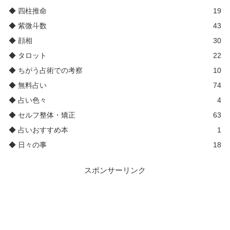
◆ 四柱推命
19
◆ 紫微斗数
43
◆ 顔相
30
◆ タロット
22
◆ ちがう占術での考察
10
◆ 無料占い
74
◆ 占い色々
4
◆ セルフ整体・矯正
63
◆ 占いおすすめ本
1
◆ 日々の事
18
スポンサーリンク